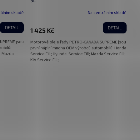
5L
R
R
rálním skladě
Na centrálním skladě
M
M
DETAIL
DETAIL
1 425 Kč
A
A
SUPREME jsou
Motorové oleje řady PETRO-CANADA SUPREME jsou
obilů:
první náplní mnoha OEM výrobců automobilů: Honda
l; Mazda
Service Fill; Hyundai Service Fill; Mazda Service Fill;
KIA Service Fill;...