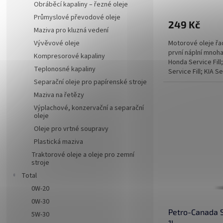
Obráběcí kapaliny – řezné oleje
Průmyslové převodové oleje
249 Kč
Maziva pro kluzná vedení
Motorové oleje ř
Vývěvové oleje
první náplní mnoh
Kompresorové kapaliny
Honda Service Fill
Teplonosné kapaliny
Service Fill; KIA Ser
Separační oleje pro papírenské stroje
Maziva na řetězy
Výplachové, konzervační a separační
oleje
Oleje pro vrtné soupravy
Plastická maziva
Traktorové oleje a oleje pro zemní
stroje
Total
0W-20
0W-30
Petro-Canada 
5W-30
1L