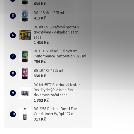
639 Kč
BG 115 Moa 325 ml
412 Kč
BG Kit 6575 Naftový motor s
trychtýřem - dekarbonizační
sada
1 430 Kč
BG PD15 Diesel Fuel System
Performance Restoration 325 ml
756 Kč
BG 107 Rf-7 325 ml
330 Kč
BG Kit 6577 Benzínový Motor
Bez Trychtýře A Krabičky -
dekarbonizační sada
1 352 Kč
BG 2256 Dfc Hp - Diesel Fuel
Conditioner W/Dpl 177 ml
317 Kč