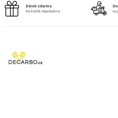
Dárek zdarma
Do
Ke každé objednávce
na 
Z
á
p
a
t
í