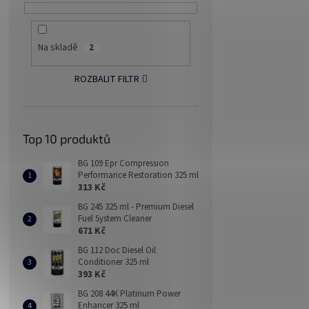
Na skladě
2
ROZBALIT FILTR
Top 10 produktů
BG 109 Epr Compression
Performance Restoration 325 ml
313 Kč
BG 245 325 ml - Premium Diesel
Fuel System Cleaner
671 Kč
BG 112 Doc Diesel Oil
Conditioner 325 ml
393 Kč
BG 208 44K Platinum Power
Enhancer 325 ml