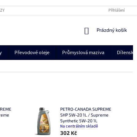
AZY
PODMÍNKY OCHRANY OSOBNÍCH ÚDAJŮ
VELKOOBCHOD BG PROD
Přihlášení
NÁKUPNÍ
Prázdný košík
KOŠÍK
y
Převodové oleje
Průmyslová maziva
Dílenské
PREME
PETRO-CANADA SUPREME
preme
SHP 5W-20 1L / Supreme
Synthetic 5W-20 1L
Na centrálním skladě
302 Kč