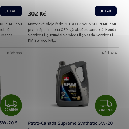
DETAIL
DETAIL
302 Kč
SUPREME jsou
Motorové oleje řady PETRO-CANADA SUPREME jsou
obilů:
první náplní mnoha OEM výrobců automobilů: Honda
l; Mazda
Service Fill; Hyundai Service Fill; Mazda Service Fill;
KIA Service Fill;...
Kód:
988
Kód:
434
Z
Z
ZDARMA
ZDARMA
D
D
5W-20 5L
Petro-Canada Supreme Synthetic 5W-20
A
A