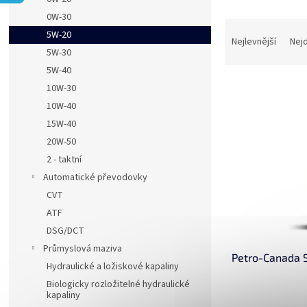
a
0W-30
Ř
n
5W-20
a
e
Nejlevnější
Nej
5W-30
z
l
e
5W-40
V
n
10W-30
ý
í
10W-40
p
p
15W-40
i
r
20W-50
s
o
p
2 - taktní
d
r
u
Automatické převodovky
o
k
CVT
d
t
ATF
u
ů
DSG/DCT
k
Průmyslová maziva
t
Petro-Canada 
ů
Hydraulické a ložiskové kapaliny
Biologicky rozložitelné hydraulické
kapaliny