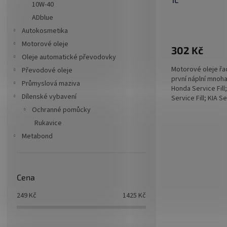
10W-40
ADblue
Autokosmetika
Motorové oleje
302 Kč
Oleje automatické převodovky
Motorové oleje ř
Převodové oleje
první náplní mnoh
Průmyslová maziva
Honda Service Fill
Dílenské vybavení
Service Fill; KIA Ser
Ochranné pomůcky
Rukavice
Metabond
Cena
249
Kč
1425
Kč