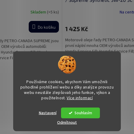
Skladem
(>5 ks)
Na cent
Do košíku
1 425 Kč
Motorové oleje řady PETRO-CANADA 
ady PETRO-CANADA SUPREME jsou
první náplní mnoha OEM výrobců autom
a OEM výrobců automobilů:
Honda Service Fill; Hyundai Service Fil
; Hyundai Service Fill; Mazda
Service Fill; KIA Service Fill;...
vice Fill;...
O
v
Používáme cookies, abychom Vám umožnili
l
pohodlné prohlížení webu a díky analýze provozu
á
webu neustále zlepšovali jeho funkce, výkon a
d
použitelnost.
Více informací
a
c
í
Nastavení
Souhlasím
p
Odmítnout
r
v