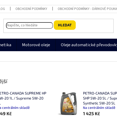
LOG
OBCHODNÍ PODMÍNKY
OBCHODNÍ PODMÍNKY - DÁRKOVÉ POUK
HLEDAT
metika
Motorové oleje
Oleje automatické převodovk
jší
ETRO-CANADA SUPREME HP
PETRO-CANADA SU
W-20 1L / Supreme 5W-20
SHP 5W-20 5L / Su
L
Synthetic 5W-20 5L
a centrálním skladě
Na centrálním skladě
49 Kč
1 425 Kč