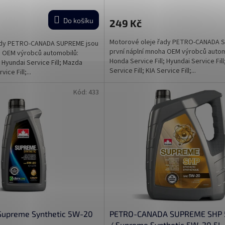
Do košíku
249 Kč
Motorové oleje řady PETRO-CANADA 
ady PETRO-CANADA SUPREME jsou
první náplní mnoha OEM výrobců autom
a OEM výrobců automobilů:
Honda Service Fill; Hyundai Service Fil
; Hyundai Service Fill; Mazda
Service Fill; KIA Service Fill;...
vice Fill;...
Kód:
433
Supreme Synthetic 5W-20
PETRO-CANADA SUPREME SHP 
/ Supreme Synthetic 5W-20 5L