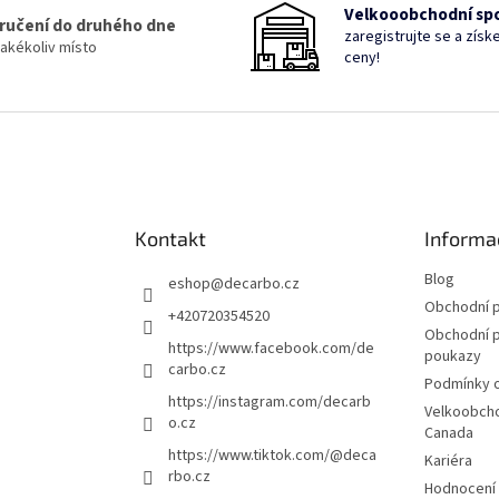
Velkooobchodní sp
ručení do druhého dne
zaregistrujte se a získe
jakékoliv místo
ceny!
Kontakt
Informa
Blog
eshop
@
decarbo.cz
Obchodní 
+420720354520
Obchodní 
https://www.facebook.com/de
poukazy
carbo.cz
Podmínky o
https://instagram.com/decarb
Velkoobcho
o.cz
Canada
https://www.tiktok.com/@deca
Kariéra
rbo.cz
Hodnocení