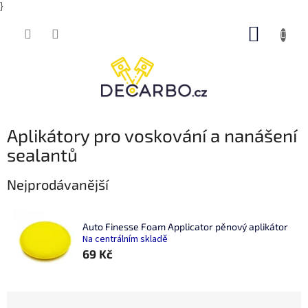
}
Přejít
NÁKUP
na
obsah
KOŠÍK
Aplikátory pro voskování a nanášení
sealantů
Nejprodávanější
Auto Finesse Foam Applicator pěnový aplikátor
Na centrálním skladě
69 Kč
Ř