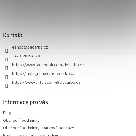
u
Z
á
p
a
Kontakt
t
í
eshop
@
decarbo.cz
+420720354520
https://www.facebook.com/decarbo.cz
https://instagram.com/decarbo.cz
https://www.tiktok.com/@decarbo.cz
Informace pro vás
Blog
Obchodní podmínky
Obchodní podmínky - Dárkové poukazy
Podmínky ochrany osobních údajů