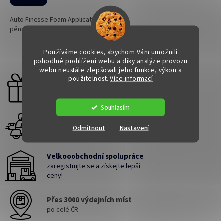
Auto Finesse Foam Applicator
pěnový aplikátor
Používáme cookies, abychom Vám umožnili
1
položek celkem
O
pohodlné prohlížení webu a díky analýze provozu
v
webu neustále zlepšovali jeho funkce, výkon a
l
použitelnost.
Více informací
Dárek zdarma
á
Ke každé objednávce
d
a
Souhlasím
c
Doručení do druhého dne
í
Odmítnout
Nastavení
p
na jakékoliv místo
r
v
Velkooobchodní spolupráce
k
zaregistrujte se a získejte lepší
y
ceny!
v
ý
p
Přes 3000 výdejních míst
i
po celé ČR
s