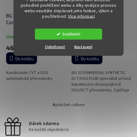
pohodlné prohlížení webu a díky analýze provozu
webu neustále zlepšovali jeho funkce, výkon a
BG 303 Cvt / Dsg
BG 31932 Universal
použitelnost.
Více informací
Conditioner 325 ml
Dct/Dsg Fluid 946 ml
Souhlasím
Skladem
(>5 ks)
Skladem
(>5 ks)
Odmítnout
Nastavení
461 Kč
635 Kč
Do košíku
Do košíku
Kondicionér CVT a DSG
BG 319 UNIVERSAL SYNTHETIC
automatické převodovky.
DCT/DSG FLUID speciálně určená
kapalina pro dvouspojkové
DSG/DCT převodovky. Zajišťuje
excelentní výkon při
nejnáročnějších provozních
4
položek celkem
O
podmínkách. Bod...
v
l
Dárek zdarma
á
Ke každé objednávce
d
a