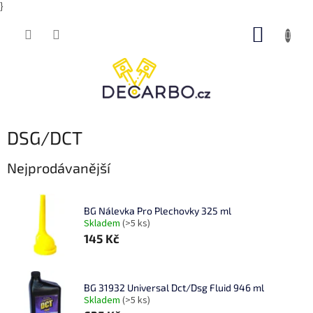
}
Přejít
NÁKUP
na
obsah
KOŠÍK
DSG/DCT
Nejprodávanější
BG Nálevka Pro Plechovky 325 ml
Skladem
(>5 ks)
145 Kč
BG 31932 Universal Dct/Dsg Fluid 946 ml
Skladem
(>5 ks)