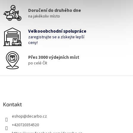
c
Doručení do druhého dne
í
p
na jakékoliv místo
r
v
Velkooobchodní spolupráce
k
zaregistrujte se a získejte lepší
y
ceny!
v
ý
p
Přes 3000 výdejních míst
i
po celé ČR
s
u
Z
á
p
a
Kontakt
t
í
eshop
@
decarbo.cz
+420720354520