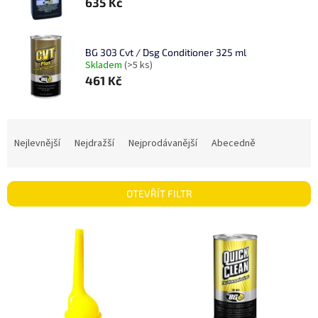
635 Kč
BG 303 Cvt / Dsg Conditioner 325 ml
Skladem
(>5 ks)
461 Kč
Ř
a
Nejlevnější
Nejdražší
Nejprodávanější
Abecedně
z
e
n
OTEVŘÍT FILTR
í
p
V
r
ý
o
p
d
i
u
s
k
p
t