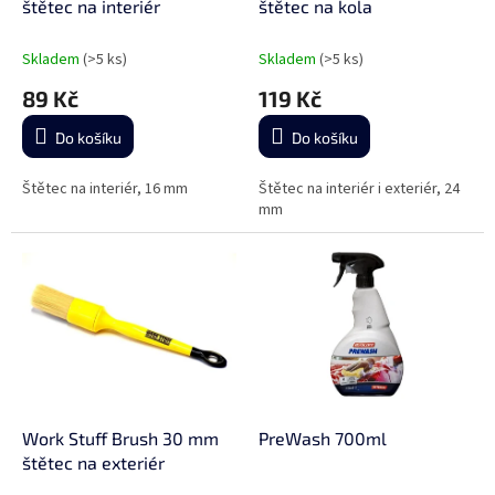
u
štětec na interiér
štětec na kola
k
t
Skladem
(>5 ks)
Skladem
(>5 ks)
ů
89 Kč
119 Kč
Do košíku
Do košíku
Štětec na interiér, 16 mm
Štětec na interiér i exteriér, 24
mm
Work Stuff Brush 30 mm
PreWash 700ml
štětec na exteriér