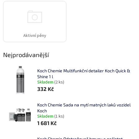
Aktivní pěny
Nejprodávanější
Koch Chemie Multifunkční detailer Koch Quick &
Shine 1 l
Skladem
(2 ks)
332 Kč
Koch Chemie Sada na mytí matných laků vozidel
Koch
Skladem
(1 ks)
1 681 Kč
Koch Chemie Odstraňovač hmyzu a nečistot