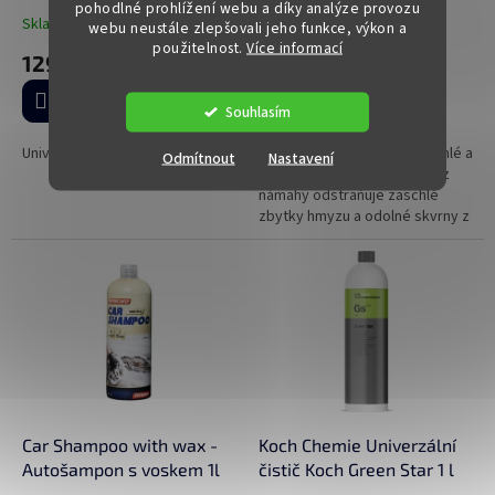
pohodlné prohlížení webu a díky analýze provozu
Skladem
(4 ks)
Skladem
(2 ks)
webu neustále zlepšovali jeho funkce, výkon a
použitelnost.
Více informací
129 Kč
138 Kč
Do košíku
Do košíku
Souhlasím
Univerzální detailingový štětec
Odstraňovač hmyzu pro rychlé a
Odmítnout
Nastavení
šetrné čištění karoserie. Bez
námahy odstraňuje zaschlé
zbytky hmyzu a odolné skvrny z
vozidla, přitom je bezpečný pro
sklo, chrom, lak i plastové...
Car Shampoo with wax -
Koch Chemie Univerzální
Autošampon s voskem 1l
čistič Koch Green Star 1 l