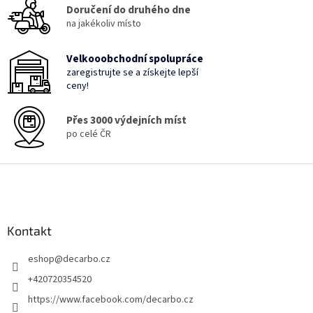
Doručení do druhého dne
v
na jakékoliv místo
k
y
v
Velkooobchodní spolupráce
ý
zaregistrujte se a získejte lepší
p
ceny!
i
s
u
Přes 3000 výdejních míst
po celé ČR
Z
á
p
a
Kontakt
t
í
eshop
@
decarbo.cz
+420720354520
https://www.facebook.com/decarbo.cz