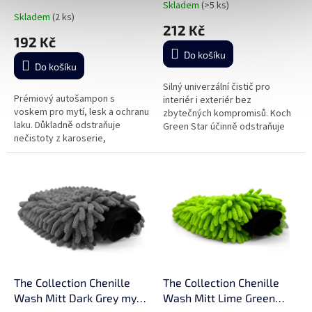
Skladem
(>5 ks)
Průměrné
Skladem
(2 ks)
hodnocení
212 Kč
produktu
192 Kč
je
Do košíku
5,0
Do košíku
z
5
Silný univerzální čistič pro
Prémiový autošampon s
hvězdiček.
interiér i exteriér bez
voskem pro mytí, lesk a ochranu
zbytečných kompromisů. Koch
laku. Důkladně odstraňuje
Green Star účinně odstraňuje
nečistoty z karoserie,
mastnotu, zaschlý hmyz i silné
podporuje lesklý vzhled a díky
nečistoty, přitom zůstává
obsahu bylinných vosků bez
šetrný k...
silikonu a...
The Collection Chenille
The Collection Chenille
Wash Mitt Dark Grey mycí
Wash Mitt Lime Green