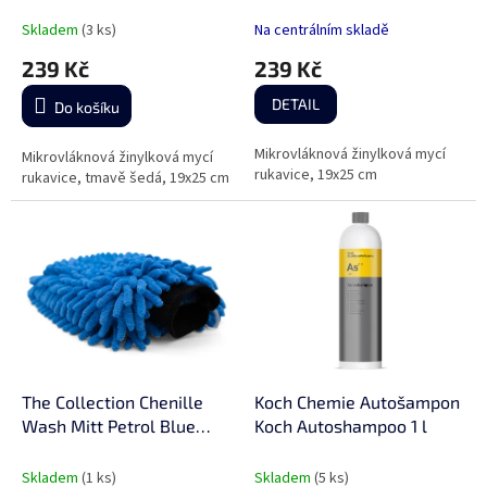
rukavice
mycí rukavice
Skladem
(3 ks)
Na centrálním skladě
239 Kč
239 Kč
DETAIL
Do košíku
Mikrovláknová žinylková mycí
Mikrovláknová žinylková mycí
rukavice, 19x25 cm
rukavice, tmavě šedá, 19x25 cm
The Collection Chenille
Koch Chemie Autošampon
Wash Mitt Petrol Blue
Koch Autoshampoo 1 l
mycí rukavice
Skladem
(1 ks)
Skladem
(5 ks)