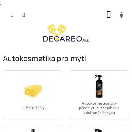
}
Přejít
NÁKUP
na
obsah
KOŠÍK
Autokosmetika pro mytí
Autokosmetika pro
Sušící ručníky
předmytí automobilu a
odstranění hmyzu