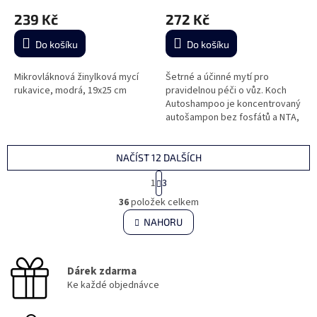
239 Kč
272 Kč
Do košíku
Do košíku
Mikrovláknová žinylková mycí
Šetrné a účinné mytí pro
rukavice, modrá, 19x25 cm
pravidelnou péči o vůz. Koch
Autoshampoo je koncentrovaný
autošampon bez fosfátů a NTA,
který spolehlivě odstraňuje
běžné nečistoty, vytváří
bohatou...
NAČÍST 12 DALŠÍCH
S
1
3
t
O
r
36
položek celkem
v
á
l
NAHORU
n
á
k
d
o
v
a
Dárek zdarma
á
c
n
Ke každé objednávce
í
í
p
r