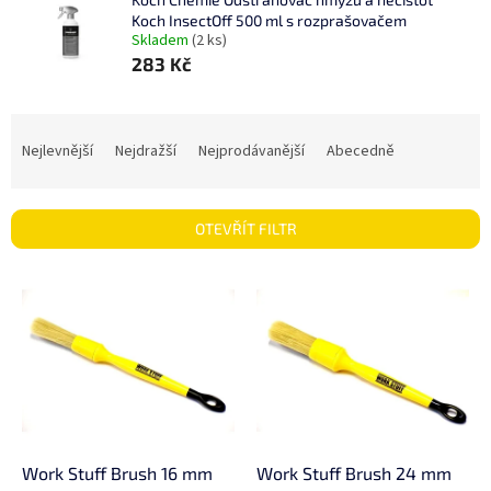
Koch InsectOff 500 ml s rozprašovačem
Skladem
(2 ks)
283 Kč
Ř
a
Nejlevnější
Nejdražší
Nejprodávanější
Abecedně
z
e
n
OTEVŘÍT FILTR
í
p
V
r
ý
o
p
d
i
u
s
k
p
t
r
ů
o
d
Work Stuff Brush 16 mm
Work Stuff Brush 24 mm