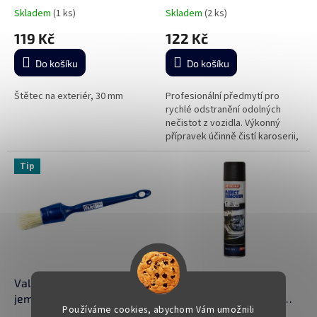
Skladem
(1 ks)
Skladem
(2 ks)
119 Kč
122 Kč
Do košíku
Do košíku
Štětec na exteriér, 30 mm
Profesionální předmytí pro
rychlé odstranění odolných
nečistot z vozidla. Výkonný
přípravek účinně čistí karoserii,
motory i kola osobních a
nákladních vozidel, pomáhá
Tip
odstranit...
ValetPro Soft Wheel Brush
Insect Remover Spray -
jemný štětec na kola
Odstraňovač hmyzu ve
Používáme cookies, abychom Vám umožnili
spreji 400 ml