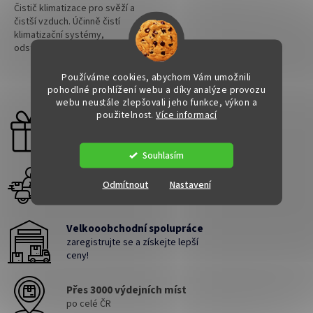
Čistič klimatizace pro svěží a
čistší vzduch. Účinně čistí
klimatizační systémy,
odstraňuje nepříjemné pachy a
zanechává svěží vůni v interiéru
vozidla i domácnosti bez
Používáme cookies, abychom Vám umožnili
1
položek celkem
O
nutnosti...
pohodlné prohlížení webu a díky analýze provozu
v
webu neustále zlepšovali jeho funkce, výkon a
l
použitelnost.
Více informací
Dárek zdarma
á
Ke každé objednávce
d
a
Souhlasím
c
Doručení do druhého dne
í
Odmítnout
Nastavení
p
na jakékoliv místo
r
v
Velkooobchodní spolupráce
k
zaregistrujte se a získejte lepší
y
ceny!
v
ý
p
Přes 3000 výdejních míst
i
po celé ČR