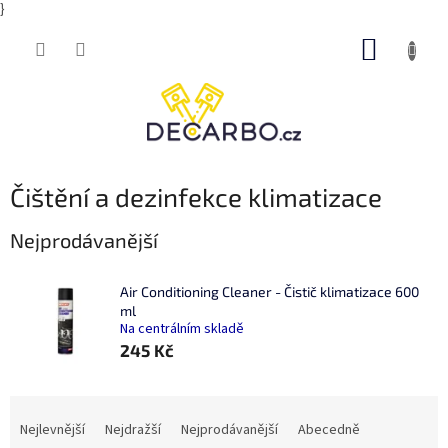
}
Přejít
NÁKUP
na
obsah
KOŠÍK
Čištění a dezinfekce klimatizace
Nejprodávanější
Air Conditioning Cleaner - Čistič klimatizace 600
ml
Na centrálním skladě
245 Kč
Ř
a
Nejlevnější
Nejdražší
Nejprodávanější
Abecedně