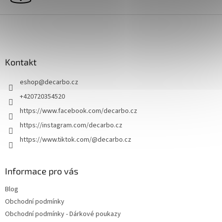
s
u
Z
á
p
a
Kontakt
t
í
eshop
@
decarbo.cz
+420720354520
https://www.facebook.com/decarbo.cz
https://instagram.com/decarbo.cz
https://www.tiktok.com/@decarbo.cz
Informace pro vás
Blog
Obchodní podmínky
Obchodní podmínky - Dárkové poukazy