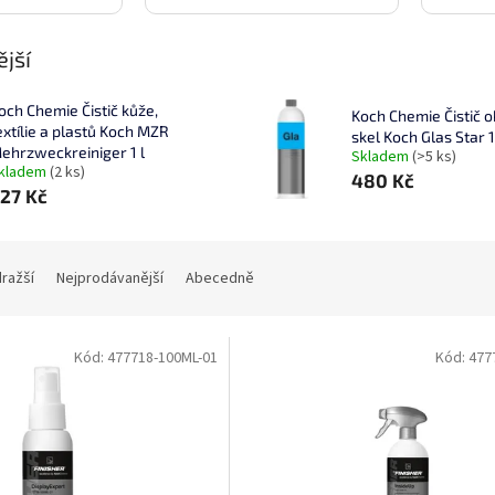
jší
och Chemie Čistič kůže,
Koch Chemie Čistič o
extílie a plastů Koch MZR
skel Koch Glas Star 1
ehrzweckreiniger 1 l
Skladem
(>5 ks)
kladem
(2 ks)
480 Kč
27 Kč
dražší
Nejprodávanější
Abecedně
Kód:
477718-100ML-01
Kód:
477