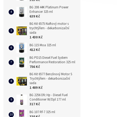
BG 208 44K Platinum Power
Enhancer 325 ml
639 Kč
BG Kit 6575 Naftový motor s
trychtýřem - dekarbonizační
sada
1 430 Kč
BG 115 Moa 325 ml
412 Kč
BG PD15 Diesel Fuel System
Performance Restoration 325 ml
756 Kč
BG Kit 6577 Benzínový Motor S
Trychtýřem - dekarbonizační
sada
1 409 Kč
BG 2256 Dfc Hp - Diesel Fuel
Conditioner W/Dpl 177 ml
317 Kč
BG 107 Rf-7 325 ml
330 Kč