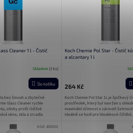
ss Cleaner 1 l - Čistič
Koch Chemie Pol Star - Čistič kůž
a alcantary 1 l
Skladem
(3 ks)
Sk
Průměrné
hodnocení
produktu
Do košíku
264 Kč
je
5,0
skla bez šmouh a zbytečné
Koch Chemie Pol Star 1L je špičkový čis
z
ie Glass Cleaner rychle
prostředek, který byl navržen s ohle
5
tu, otisky prstů i běžné
maximální účinnost a zároveň šetrnos
hvězdiček.
ává okna, skla a zrcadla
Ideálně se hodí pro hloubkové čištění..
Kód:
486001