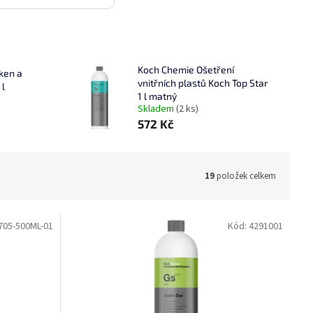
Koch Chemie Ošetření
ken a
vnitřních plastů Koch Top Star
 l
1 l matný
Skladem
(2 ks)
572 Kč
19
položek celkem
705-500ML-01
Kód:
4291001