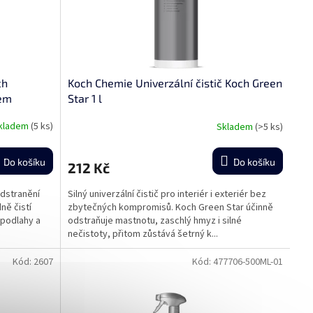
ch
Koch Chemie Univerzální čistič Koch Green
čem
Star 1 l
kladem
(5 ks)
Skladem
(>5 ks)
Průměrné
hodnocení
produktu
Do košíku
Do košíku
212 Kč
je
5,0
odstranění
Silný univerzální čistič pro interiér i exteriér bez
z
ně čistí
zbytečných kompromisů. Koch Green Star účinně
5
 podlahy a
odstraňuje mastnotu, zaschlý hmyz i silné
hvězdiček.
nečistoty, přitom zůstává šetrný k...
Kód:
2607
Kód:
477706-500ML-01