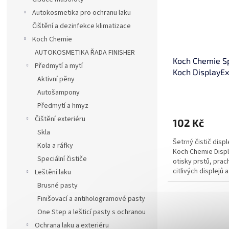
u
o
k
Autokosmetika pro ochranu laku
d
t
Čištění a dezinfekce klimatizace
u
ů
Koch Chemie
k
AUTOKOSMETIKA ŘADA FINISHER
t
Koch Chemie Spe
Předmytí a mytí
ů
Koch DisplayEx
Aktivní pěny
rozprašovače
Autošampony
Průměrné
hodnocení
Předmytí a hmyz
produktu
Čištění exteriéru
102 Kč
je
Skla
5,0
Šetrný čistič disp
z
Kola a ráfky
Koch Chemie Displ
5
Speciální čističe
otisky prstů, prac
hvězdiček.
citlivých displejů a
Leštění laku
Brusné pasty
Finišovací a antihologramové pasty
One Step a lešticí pasty s ochranou
Ochrana laku a exteriéru