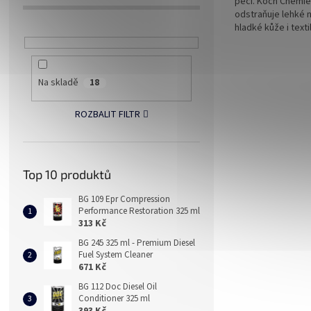
péči. Koch Chemie
odstraňuje lehké 
hladké kůže i texti
Na skladě
18
ROZBALIT FILTR
Top 10 produktů
BG 109 Epr Compression
Performance Restoration 325 ml
313 Kč
BG 245 325 ml - Premium Diesel
Fuel System Cleaner
671 Kč
BG 112 Doc Diesel Oil
Conditioner 325 ml
393 Kč