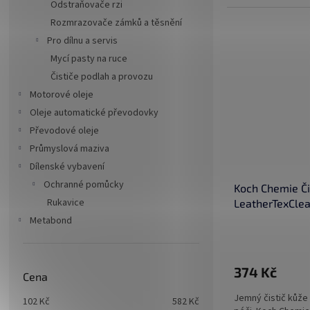
Odstraňovače rzi
Rozmrazovače zámků a těsnění
Pro dílnu a servis
Mycí pasty na ruce
Čističe podlah a provozu
Motorové oleje
Oleje automatické převodovky
Převodové oleje
Průmyslová maziva
Dílenské vybavení
Ochranné pomůcky
Koch Chemie Či
Rukavice
LeatherTexCle
Metabond
374 Kč
Cena
Jemný čistič kůže 
102
Kč
582
Kč