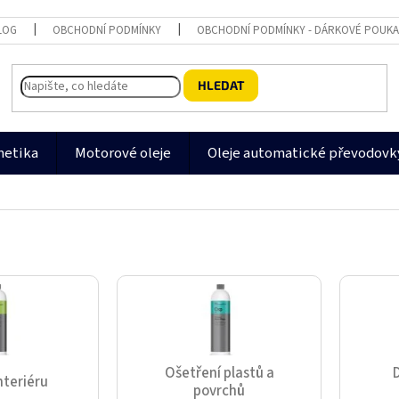
LOG
OBCHODNÍ PODMÍNKY
OBCHODNÍ PODMÍNKY - DÁRKOVÉ POUK
HLEDAT
metika
Motorové oleje
Oleje automatické převodovk
Ošetření plastů a
nteriéru
povrchů