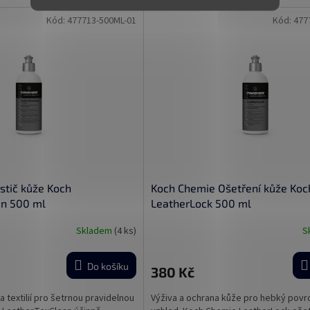
Kód:
477713-500ML-01
Kód:
477
stič kůže Koch
Koch Chemie Ošetření kůže Koc
an 500 ml
LeatherLock 500 ml
Skladem
(4 ks)
S
Do košíku
380 Kč
a textilií pro šetrnou pravidelnou
Výživa a ochrana kůže pro hebký povrc