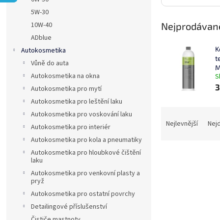
a
5W-30
n
Nejprodávaně
10W-40
e
ADblue
l
K
Autokosmetika
t
Vůně do auta
M
Autokosmetika na okna
S
3
Autokosmetika pro mytí
Autokosmetika pro leštění laku
Ř
Autokosmetika pro voskování laku
a
Nejlevnější
Nej
Autokosmetika pro interiér
z
Autokosmetika pro kola a pneumatiky
e
Autokosmetika pro hloubkové čištění
V
n
laku
ý
í
Autokosmetika pro venkovní plasty a
p
p
pryž
i
r
Autokosmetika pro ostatní povrchy
s
o
Detailingové příslušenství
p
d
r
Čističe mastnoty