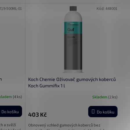
719-500ML-01
Kód:
448001
h
Koch Chemie Oživovač gumových koberců
Koch Gummifix 1 l
kladem
(4 ks)
Skladem
(2 ks)
Do košíku
Do košíku
403 Kč
h a svěží
Obnovený vzhled gumových koberců bez