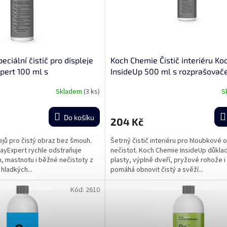
ciální čistič pro displeje
Koch Chemie Čistič interiéru Ko
pert 100 ml s
InsideUp 500 ml s rozprašova
m
Skladem
(3 ks)
S
Do košíku
204 Kč
lejů pro čistý obraz bez šmouh.
Šetrný čistič interiéru pro hloubkové 
ayExpert rychle odstraňuje
nečistot. Koch Chemie InsideUp důklad
h, mastnotu i běžné nečistoty z
plasty, výplně dveří, pryžové rohože i
 hladkých...
pomáhá obnovit čistý a svěží...
Kód:
2610