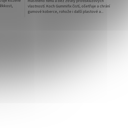
třuje kožené
mastného filmu a bez ztráty protiskluzových
měkkost,
vlastností. Koch Gummifix čistí, ošetřuje a chrání
gumové koberce, rohože i další plastové a...