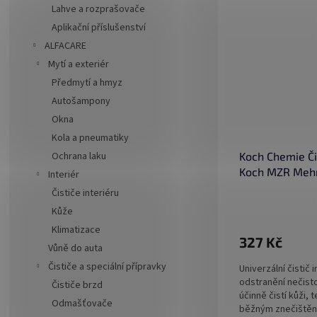
Lahve a rozprašovače
Aplikační příslušenství
ALFACARE
Mytí a exteriér
Předmytí a hmyz
Autošampony
Okna
Kola a pneumatiky
Koch Chemie Čis
Ochrana laku
Koch MZR Mehr
Interiér
Čističe interiéru
Kůže
Klimatizace
327 Kč
Vůně do auta
Čističe a speciální přípravky
Univerzální čistič 
odstranění nečist
Čističe brzd
účinně čistí kůži, t
Odmašťovače
běžným znečištěním