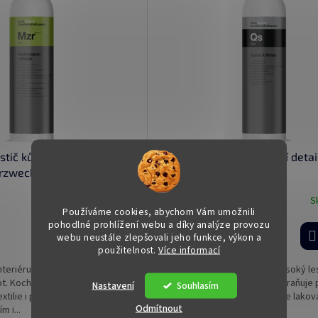
tič kůže, textílie a plastů
Koch Chemie Multifunkční detai
zweckreiniger 1 l
Quick & Shine 1 l
Skladem
(2 ks)
S
Používáme cookies, abychom Vám umožnili
pohodlné prohlížení webu a díky analýze provozu
webu neustále zlepšovali jeho funkce, výkon a
Do košíku
332 Kč
použitelnost.
Více informací
interiéru pro rychlé a důkladné
Rychlé čištění, hladký finiš a vysoký l
ot. Koch MZR Mehrzweckreiniger
kroku. Koch Quick & Shine odstraňuje 
Nastavení
Souhlasím
extilie i plasty, poradí si s
prstů i lehké nečistoty, ošetřuje lakov
Odmítnout
 i...
povrchy a...