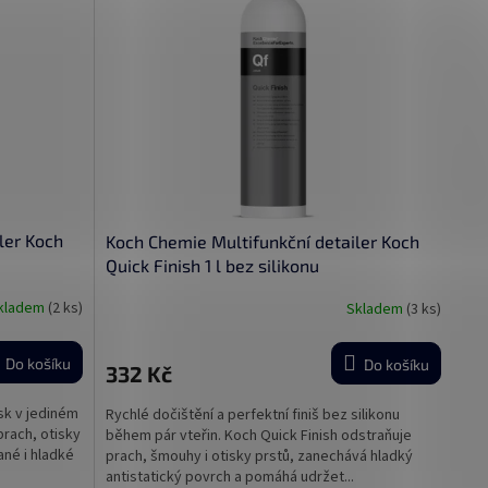
ler Koch
Koch Chemie Multifunkční detailer Koch
Quick Finish 1 l bez silikonu
kladem
(2 ks)
Skladem
(3 ks)
Do košíku
Do košíku
332 Kč
esk v jediném
Rychlé dočištění a perfektní finiš bez silikonu
prach, otisky
během pár vteřin. Koch Quick Finish odstraňuje
ané i hladké
prach, šmouhy i otisky prstů, zanechává hladký
antistatický povrch a pomáhá udržet...