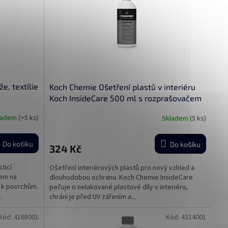
e, textílie
Koch Chemie Ošetření plastů v interiéru
Koch InsideCare 500 ml s rozprašovačem
ladem
(>5 ks)
Skladem
(5 ks)
Do košíku
Do košíku
324 Kč
ticí
Ošetření interiérových plastů pro nový vzhled a
dem na
dlouhodobou ochranu. Koch Chemie InsideCare
t k povrchům.
pečuje o nelakované plastové díly v interiéru,
.
chrání je před UV zářením a...
Kód:
4168001
Kód:
4314001