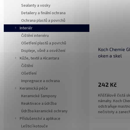
Sealanty a vosky
Detailery a finální ochrana
Ochrana plastů a povrchů
Interiér
Čištění interiéru
Ošetření plastů a povrchů
Koch Chemie Gla
Displeje, vůně a osvěžení
oken a skel
Kůže, textil a Alcantara
Čištění
Ošetření
Impregnace a ochrana
242 Kč
Keramická péče
Křišťálově čistá 
Keramické šampony
námahy. Koch Chem
Reaktivace a údržba
odstraňuje mastno
Údržba keramické ochrany
nečistoty a zanech
dokonale...
Příslušenství a aplikace
Lešticí kotouče