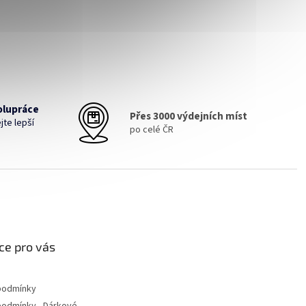
olupráce
Přes 3000 výdejních míst
jte lepší
po celé ČR
ce pro vás
podmínky
podmínky - Dárkové