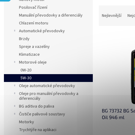
a
Posilovač řízení
Ř
n
a
Manuální převodovky a diferenciály
Nejlevnější
Nej
e
z
Chlazení motoru
l
e
Automatické převodovky
V
n
Brzdy
ý
í
Spreje a vazelíny
p
p
i
r
Klimatizace
s
o
Motorové oleje
p
d
0W-20
r
u
5W-30
o
k
Oleje automatické převodovky
d
t
Oleje pro manuální převodovky a
u
ů
diferenciály
k
BG aditiva do paliva
t
BG 73732 BG S
ů
Čističe palivové soustavy
Oil 946 ml
Motorky
Trychtýře na aplikaci