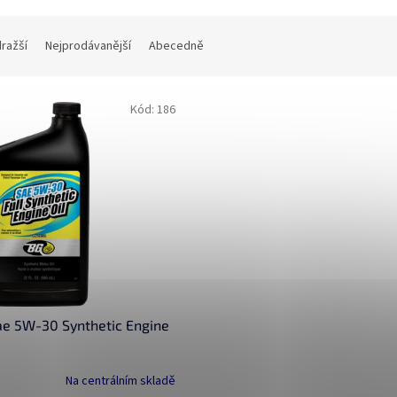
dražší
Nejprodávanější
Abecedně
Kód:
186
ae 5W-30 Synthetic Engine
Na centrálním skladě