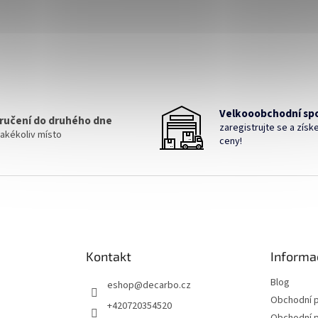
Velkooobchodní sp
ručení do druhého dne
zaregistrujte se a získe
jakékoliv místo
ceny!
Kontakt
Informa
Blog
eshop
@
decarbo.cz
Obchodní 
+420720354520
Obchodní 