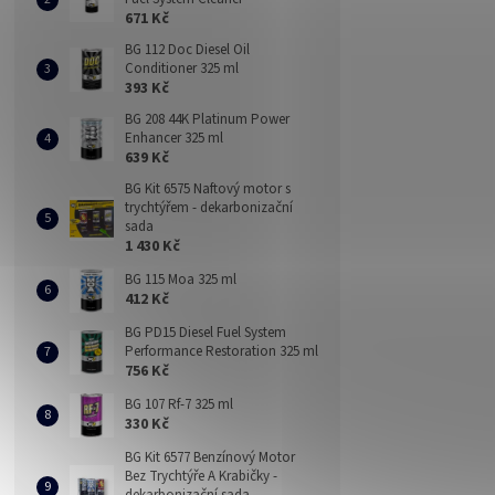
671 Kč
BG 112 Doc Diesel Oil
Conditioner 325 ml
393 Kč
BG 208 44K Platinum Power
Enhancer 325 ml
639 Kč
BG Kit 6575 Naftový motor s
trychtýřem - dekarbonizační
sada
1 430 Kč
BG 115 Moa 325 ml
412 Kč
BG PD15 Diesel Fuel System
Performance Restoration 325 ml
756 Kč
BG 107 Rf-7 325 ml
330 Kč
BG Kit 6577 Benzínový Motor
Bez Trychtýře A Krabičky -
dekarbonizační sada