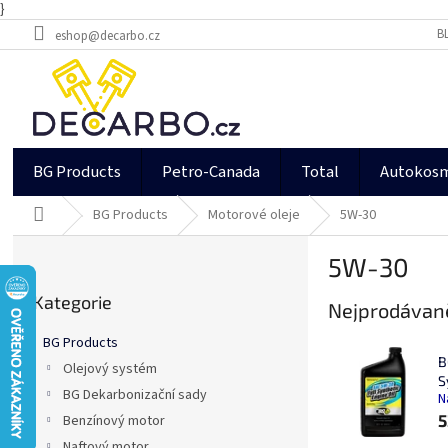
}
Přejít
B
eshop@decarbo.cz
na
obsah
BG Products
Petro-Canada
Total
Autokos
Domů
BG Products
Motorové oleje
5W-30
P
5W-30
o
Přeskočit
s
Kategorie
kategorie
Nejprodávaně
t
r
BG Products
a
B
Olejový systém
n
S
BG Dekarbonizační sady
n
N
í
5
Benzínový motor
p
Naftový motor