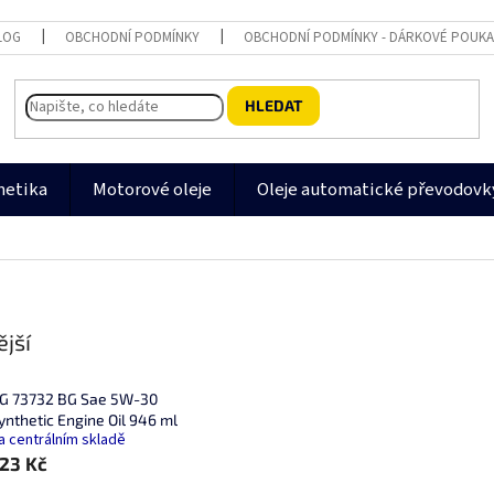
LOG
OBCHODNÍ PODMÍNKY
OBCHODNÍ PODMÍNKY - DÁRKOVÉ POUK
HLEDAT
metika
Motorové oleje
Oleje automatické převodovk
jší
G 73732 BG Sae 5W-30
ynthetic Engine Oil 946 ml
a centrálním skladě
23 Kč