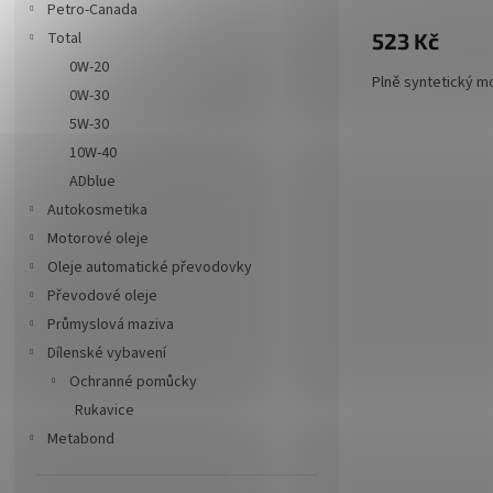
Petro-Canada
Total
523 Kč
0W-20
Plně syntetický m
0W-30
5W-30
10W-40
ADblue
Autokosmetika
Motorové oleje
Oleje automatické převodovky
Převodové oleje
Průmyslová maziva
Dílenské vybavení
Ochranné pomůcky
Rukavice
Metabond