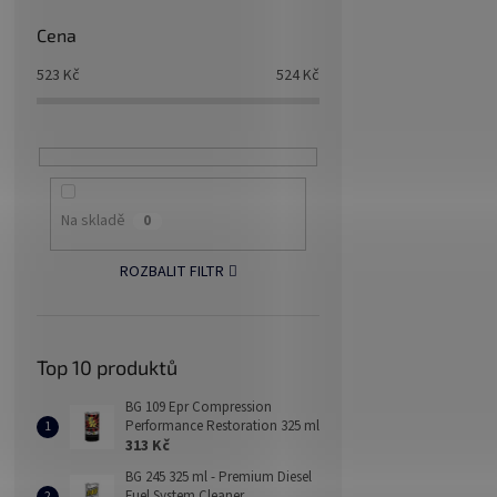
Cena
523
Kč
524
Kč
Na skladě
0
ROZBALIT FILTR
Top 10 produktů
BG 109 Epr Compression
Performance Restoration 325 ml
313 Kč
BG 245 325 ml - Premium Diesel
Fuel System Cleaner