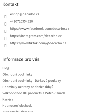
Kontakt
t
í
eshop
@
decarbo.cz
+420720354520
https://www.facebook.com/decarbo.cz
https://instagram.com/decarbo.cz
https://www.tiktok.com/@decarbo.cz
Informace pro vás
Blog
Obchodní podmínky
Obchodní podmínky - Dárkové poukazy
Podmínky ochrany osobních údajů
Velkoobchod BG products a Petro-Canada
Kariéra
Hodnocení obchodu
Autoservis Olomouc