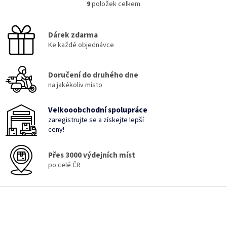
9
položek celkem
O
stavební stroje atd.
v
l
Dárek zdarma
á
Ke každé objednávce
d
a
c
Doručení do druhého dne
í
p
na jakékoliv místo
r
v
Velkooobchodní spolupráce
k
zaregistrujte se a získejte lepší
y
ceny!
v
ý
p
Přes 3000 výdejních míst
i
po celé ČR
s
u
Z
á
p
a