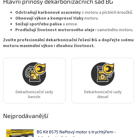
Hlavní přínosy dekarbonizačních sad BG
Odstraňují karbonové usazeniny
z motoru a pístních kroužků.
Obnovují výkon a kompresní tlaky
motoru.
Snižují spotřebu paliva
a emise.
Prodlužují životnost motorového oleje
i samotného motoru.
Zvolte profesionální dekarbonizační řešení BG a dopřejte svému
motoru maximální výkon i dlouhou životnost.
Dekarbonizační sady
Dekarbonizační sady
benzín
diesel
Nejprodávanější
BG Kit 6575 Naftový motor s trychtýřem -