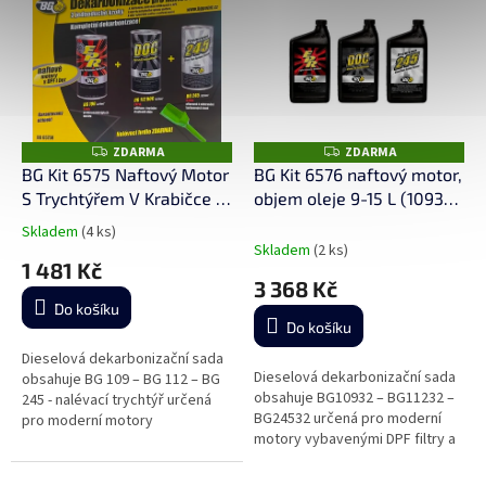
ZDARMA
ZDARMA
Z
Z
D
D
BG Kit 6575 Naftový Motor
BG Kit 6576 naftový motor,
A
A
S Trychtýřem V Krabičce -
objem oleje 9-15 L (10932
R
R
M
M
dekarbonizační sada
+ 11232 + 24532)
A
A
Skladem
(4 ks)
Průměrné
Skladem
(2 ks)
hodnocení
1 481 Kč
produktu
3 368 Kč
je
Do košíku
5,0
Do košíku
z
5
Dieselová dekarbonizační sada
Dieselová dekarbonizační sada
hvězdiček.
obsahuje BG 109 – BG 112 – BG
obsahuje BG10932 – BG11232 –
245 - nalévací trychtýř určená
BG24532 určená pro moderní
pro moderní motory
motory vybavenými DPF filtry a
vybavenými DPF filtry a HPCR
HPCR vstřikováním
vstřikováním (baleno v papírové
krabičce)