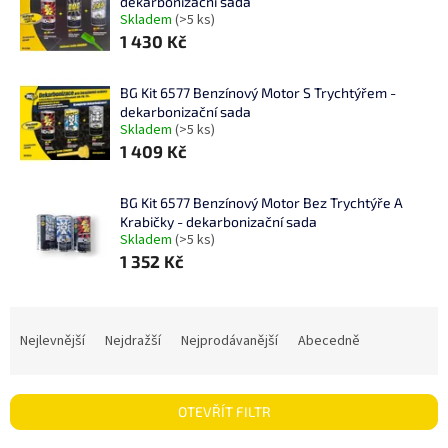
dekarbonizační sada
Skladem
(>5 ks)
1 430 Kč
BG Kit 6577 Benzínový Motor S Trychtýřem -
dekarbonizační sada
Skladem
(>5 ks)
1 409 Kč
BG Kit 6577 Benzínový Motor Bez Trychtýře A
Krabičky - dekarbonizační sada
Skladem
(>5 ks)
1 352 Kč
Ř
a
Nejlevnější
Nejdražší
Nejprodávanější
Abecedně
z
e
n
OTEVŘÍT FILTR
í