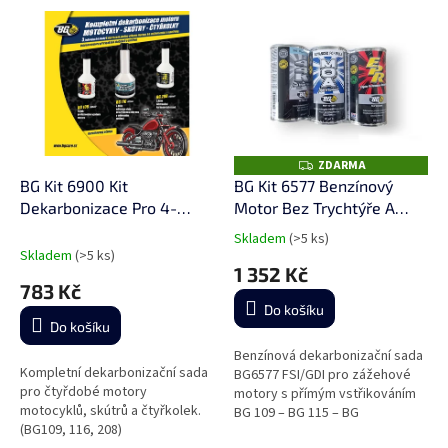
p
V
r
ý
o
p
d
i
u
s
k
p
t
r
ů
o
ZDARMA
Z
D
d
BG Kit 6900 Kit
BG Kit 6577 Benzínový
A
u
Dekarbonizace Pro 4-
Motor Bez Trychtýře A
R
M
k
Taktní Motocykly
Krabičky - dekarbonizační
A
Skladem
(>5 ks)
Průměrné
t
(109100/208100/116)
sada
Skladem
(>5 ks)
hodnocení
1 352 Kč
ů
produktu
783 Kč
je
Do košíku
5,0
Do košíku
z
5
Benzínová dekarbonizační sada
Kompletní dekarbonizační sada
hvězdiček.
BG6577 FSI/GDI pro zážehové
pro čtyřdobé motory
motory s přímým vstřikováním
motocyklů, skútrů a čtyřkolek.
BG 109 – BG 115 – BG
(BG109, 116, 208)
208 (baleno v celofánu)