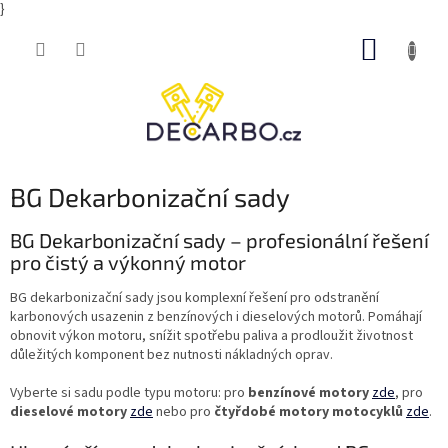
}
Přejít
NÁKUP
na
obsah
KOŠÍK
BG Dekarbonizační sady
BG Dekarbonizační sady – profesionální řešení
pro čistý a výkonný motor
BG dekarbonizační sady jsou komplexní řešení pro odstranění
karbonových usazenin z benzínových i dieselových motorů. Pomáhají
obnovit výkon motoru, snížit spotřebu paliva a prodloužit životnost
důležitých komponent bez nutnosti nákladných oprav.
Vyberte si sadu podle typu motoru: pro
benzínové motory
zde
, pro
dieselové motory
zde
nebo pro
čtyřdobé motory motocyklů
zde
.