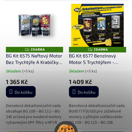
ZDARMA
ZDARMA
Z
Z
D
D
BG Kit 6575 Naftový Motor
BG Kit 6577 Benzínový
A
A
Bez Trychtýře A Krabičky -
Motor S Trychtýřem -
R
R
M
M
dekarbonizační sada
dekarbonizační sada
A
A
Skladem
(>5 ks)
Skladem
(>5 ks)
Průměrné
Průměrné
hodnocení
hodnocení
1 365 Kč
1 409 Kč
produktu
produktu
je
je
Do košíku
Do košíku
5,0
5,0
z
z
5
5
Dieselová dekarbonizační sada
Benzínová dekarbonizační sada
hvězdiček.
hvězdiček.
obsahuje BG 109 – BG 112 – BG
BG6577 FSI/GDI pro zážehové
245 určená pro moderní motory
motory s přímým vstřikováním
vybavenými DPF filtry a HPCR
BG 109 – BG 115 – BG 208
vstřikováním (baleno v celofánu)
nalévací hrdlo(baleno v