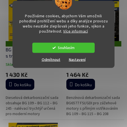
celofánu)
Používáme cookies, abychom Vám umožnili
pohodlné prohlížení webu a díky analýze provozu
webu neustále zlepšovali jeho funkce, výkon a
použitelnost.
Více informací
ZDARMA
ZDARMA
Z
Z
Souhlasím
D
D
BG Kit 6575 Naftový motor
BG Kit 6577 Benzínový
A
A
s trychtýřem -
Motor S Trychtýřem V
R
R
Odmítnout
Nastavení
M
M
dekarbonizační sada
Krabičce - dekarbonizační
A
A
Skladem
(>5 ks)
Skladem
(2 ks)
Průměrné
Průměrné
sada
hodnocení
hodnocení
1 430 Kč
1 464 Kč
produktu
produktu
je
je
Do košíku
Do košíku
4,9
5,0
z
z
5
5
Dieselová dekarbonizační sada
Benzínová dekarbonizační sada
hvězdiček.
hvězdiček.
obsahuje BG 109 – BG 112 – BG
BG6577 FSI/GDI pro zážehové
245 - nalévací trychtýř určená
motory s přímým vstřikováním
pro moderní motory
BG 109 – BG 115 – BG 208
vybavenými DPF filtry a HPCR
nalévací hrdlo (baleno v
vstřikováním (baleno v celofánu)
papírové krabičce)