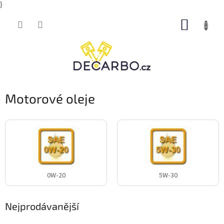
}
Přejít
NÁKUP
na
obsah
KOŠÍK
Motorové oleje
0W-20
5W-30
Nejprodávanější