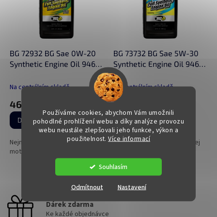
i
u
s
k
p
t
r
ů
o
d
BG 72932 BG Sae 0W-20
BG 73732 BG Sae 5W-30
u
Synthetic Engine Oil 946
Synthetic Engine Oil 946
k
ml
ml
t
Na centrálním skladě
Na centrálním skladě
ů
466 Kč
523 Kč
Používáme cookies, abychom Vám umožnili
DETAIL
DETAIL
pohodlné prohlížení webu a díky analýze provozu
webu neustále zlepšovali jeho funkce, výkon a
použitelnost.
Více informací
Nejmodernější plně syntetický
Plně syntetický motorový olej
motorový olej SAE 0W-20
SAE 5W-30
Souhlasím
2
položek celkem
O
Odmítnout
Nastavení
v
l
Dárek zdarma
á
Ke každé objednávce
d