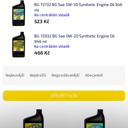
BG 73732 BG Sae 5W-30 Synthetic Engine Oil 946
ml
Na centrálním skladě
523 Kč
BG 72932 BG Sae 0W-20 Synthetic Engine Oil
946 ml
Na centrálním skladě
466 Kč
Ř
a
Nejlevnější
Nejdražší
Nejprodávanější
Abecedně
z
e
n
OTEVŘÍT FILTR
í
p
V
r
ý
o
p
d