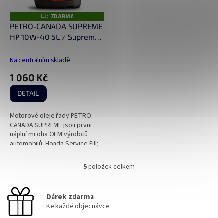
ZDARMA
Z
D
PETRO-CANADA SUPREME
A
HP 10W-40 5L / Supreme
R
M
10W-40 5L
A
Na centrálním skladě
1 060 Kč
DETAIL
Motorové oleje řady PETRO-
CANADA SUPREME jsou první
náplní mnoha OEM výrobců
automobilů: Honda Service Fill;
Hyundai Service Fill; Mazda
Service Fill; KIA Service Fill;...
5
položek celkem
O
v
l
Dárek zdarma
á
Ke každé objednávce
d
a