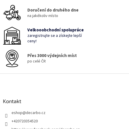
c
Doručení do druhého dne
í
p
na jakékoliv místo
r
v
Velkooobchodní spolupráce
k
zaregistrujte se a získejte lepší
y
ceny!
v
ý
p
Přes 3000 výdejních míst
i
po celé ČR
s
u
Z
á
p
a
Kontakt
t
í
eshop
@
decarbo.cz
+420720354520