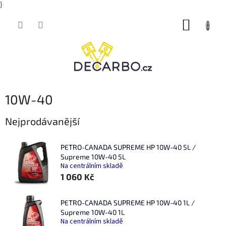
}
Přejít
NÁKUP
na
obsah
KOŠÍK
10W-40
Nejprodávanější
PETRO-CANADA SUPREME HP 10W-40 5L /
Supreme 10W-40 5L
Na centrálním skladě
1 060 Kč
PETRO-CANADA SUPREME HP 10W-40 1L /
Supreme 10W-40 1L
Na centrálním skladě