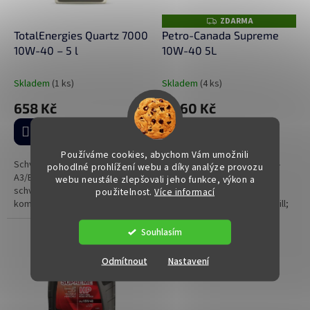
ZDARMA
Z
D
TotalEnergies Quartz 7000
Petro-Canada Supreme
A
10W-40 – 5 l
10W-40 5L
R
M
A
Skladem
(1 ks)
Skladem
(4 ks)
658 Kč
1 060 Kč
Do košíku
Do košíku
Používáme cookies, abychom Vám umožnili
Schválen pro normy: ACEA
Motorové oleje řady PETRO-
pohodlné prohlížení webu a díky analýze provozu
A3/B4, API SN/CF Výrobní
CANADA SUPREME jsou první
webu neustále zlepšovali jeho funkce, výkon a
schválení: PSA B71 2300 (zpětně
náplní mnoha OEM výrobců
použitelnost.
Více informací
kompatibilní s B71 2294), VW
automobilů: Honda Service Fill;
501.01 / 505.00, Renault RN 0700
Hyundai Service Fill; Mazda
/ 0710 Splňuje požadavky: MB...
Service Fill; KIA Service Fill;...
Souhlasím
Odmítnout
Nastavení