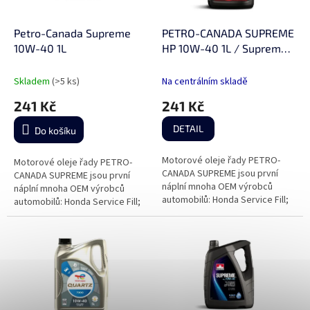
r
ů
o
d
Petro-Canada Supreme
PETRO-CANADA SUPREME
u
10W-40 1L
HP 10W-40 1L / Supreme
k
10W-40 1L
t
Skladem
(>5 ks)
Na centrálním skladě
ů
241 Kč
241 Kč
DETAIL
Do košíku
Motorové oleje řady PETRO-
Motorové oleje řady PETRO-
CANADA SUPREME jsou první
CANADA SUPREME jsou první
náplní mnoha OEM výrobců
náplní mnoha OEM výrobců
automobilů: Honda Service Fill;
automobilů: Honda Service Fill;
Hyundai Service Fill; Mazda
Hyundai Service Fill; Mazda
Service Fill; KIA Service Fill;...
Service Fill; KIA Service Fill;...