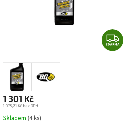
Z
ZDARMA
D
A
R
M
A
1 301 Kč
1 075,21 Kč bez DPH
Měrná
Skladem
(4 ks)
cena: