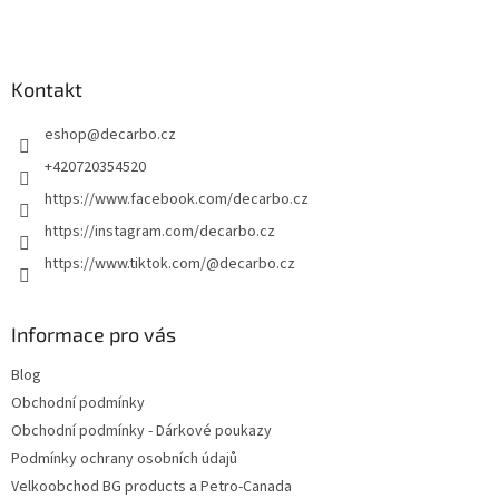
á
p
a
Kontakt
t
í
eshop
@
decarbo.cz
+420720354520
https://www.facebook.com/decarbo.cz
https://instagram.com/decarbo.cz
https://www.tiktok.com/@decarbo.cz
Informace pro vás
Blog
Obchodní podmínky
Obchodní podmínky - Dárkové poukazy
Podmínky ochrany osobních údajů
Velkoobchod BG products a Petro-Canada