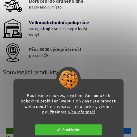
Doručení do druhého dne
na jakékoliv místo
Velkooobchodní spolupráce
zaregistrujte se a získejte lepší
ceny!
Přes 3000 výdejních míst
po celé ČR
Související produkty
Používáme cookies, abychom Vám umožnili
pohodlné prohlížení webu a díky analýze provozu
webu neustále zlepšovali jeho funkce, výkon a
použitelnost.
Více informací
Souhlasím
ZDARMA
Z
119 Kč
–25 %
D