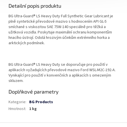
Detailní popis produktu
BG Ultra-Guard® LS Heavy Duty Full Synthetic Gear Lubricant je
plně syntetické převodové mazivo s hodnocením API GL-5
smíchané s viskozitou SAE 75W-140 speciálně pro těžká a
užitková vozidla. Poskytuje maximální ochranu komponentům
hnacího ústrojí. Odolá hrozivým účinkům extrémního horka a
arktických podmínek.
BG Ultra-Guard® LS Heavy Duty se doporučuje pro použití v
aplikacích vyžadujících převodové mazivo Ford WSL-M2C-192-A.
Vynikající pro použití v konvenčních a aplikacích s omezeným
skluzem.
Doplňkové parametry
Kategorie
:
BG Products
Hmotnost
:
1 kg
Z