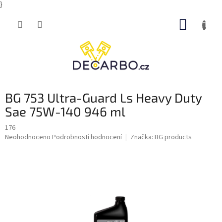
}
Přejít
NÁKUP
na
obsah
KOŠÍK
BG 753 Ultra-Guard Ls Heavy Duty
Sae 75W-140 946 ml
176
Průměrné
Neohodnoceno
Podrobnosti hodnocení
Značka:
BG products
hodnocení
produktu
je
0,0
z
5
hvězdiček.