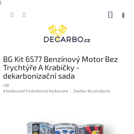
}
Přejít
NÁKUP
na
obsah
KOŠÍK
BG Kit 6577 Benzínový Motor Bez
Trychtýře A Krabičky -
dekarbonizační sada
195
Průměrné
4 hodnocení
Podrobnosti hodnocení
Značka:
BG products
hodnocení
produktu
je
5,0
z
5
hvězdiček.