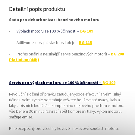
Detailní popis produktu
Sada pro dekarbonizaci benzínového motoru
-
Výplach motoru se 100 % účinností –
BG 109
-
Aditivum zlepšující vlastnosti oleje –
BG 115
-
Profesionální a nejsilnější servis benzínových motorů –
BG 208
Platinium (44K)
Servis pro výplach motoru se 100 % účinností –
BG 109
Revoluční složení přípravku zaručuje vysoce efektivní a velmi silný
účinek. Velmi rychle odstraňuje veškeré houževnaté úsady, kaly a
laky z pístních kroužků a kompletního olejového prostoru v motoru.
Vše během 30 minut. Navrací zpět kompresní tlaky, výkon motoru,
snižuje emise.
Plně bezpečný pro všechny kovové i nekovové součásti motoru.