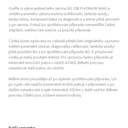
Ověřte si výkon jedinečného servisu BG 208 PLATINIUM (44K) a
změřte parametry výkonu motoru (vstřikování, lambda sondy,
katalyzátoru, kompresní tlaky) na diagnostice a emise před servisem
a po servisu. Pokud po spotřebování přípravku nenaměříte žádné
zlepšení, vrátíme Vám peníze za použitý přípravek.
Částka bude vyplacena na základě předložení originálního záznamu
měření parametrů (emise, diagnostika vstřikování, lambda sondy)
před použitím BG a po spotřebování přípravku BG. K proplacení
částky je nutný prodejní doklad. Pro správnou funkci přípravku je
minimální množství paliva v nádrži 40 litrů. Během procesu
netankovat další palivo do nádrže.
Měření emisí provádějte až po úplném spotřebování přípravku, tzn.
po vyjetí celé nádrže (minimálně 40 litrů paliva) s přípravkem a po
dalším natankování a ujetí minimálně 200 km z další nádrže. Během
procesu čištění jsou zvýšené emisní hodnoty.
Další varianty: