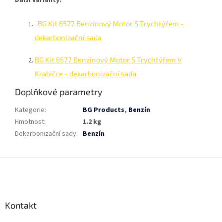
BG Kit 6577 Benzínový Motor S Trychtýřem -
dekarbonizační sada
BG Kit 6577 Benzínový Motor S Trychtýřem V
Krabičce - dekarbonizační sada
Doplňkové parametry
Kategorie
:
BG Products
,
Benzín
Hmotnost
:
1.2 kg
Dekarbonizační sady
:
Benzín
Z
á
p
a
Kontakt
t
í