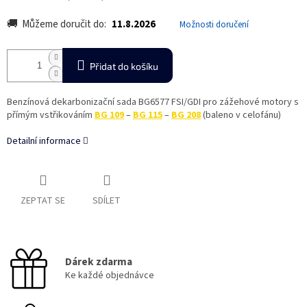
Můžeme doručit do:
11.8.2026
Možnosti doručení
Přidat do košíku
Benzínová dekarbonizační sada BG6577 FSI/GDI pro zážehové motory s
přímým vstřikováním
BG 109
–
BG 115
–
BG 208
(baleno v celofánu)
Detailní informace
ZEPTAT SE
SDÍLET
Dárek zdarma
Ke každé objednávce