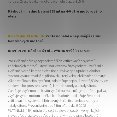
koroze. Zvyšuje výkon motorových olejů až o 315 %.
Dávkování: jedno balení 325 ml na 4-6 litrů motorového
oleje.
BG 208 44K PLATINIUM
Profesionální a nejsilnější servis
benzínových motorů
NOVÉ REVOLUČNÍ SLOŽENÍ – VÝKON VYŠŠÍ O 60 %!!!
Pro zvýšené nároky nejmodernějších vstřikovacích systémů
zážehových motorů, které jsou vystavovány vysokému zatížení a
zvýšené tvorbě karbonových úsad, byl ve spolupráci s výrobci
motoru vyvinut revoluční přípravek, který velmi efektivně obnovuje
výkon vstřikovacího systému, odstraňuje nejhouževnatější úsady ze
spalovacího prostoru, ventilů, lambda sondy a katalyzátoru.
Zaručuje zvýšenou efektivitu využití paliva, snižuje spotřebu paliva,
zvyšuje výkon motoru a několikanásobně prodlužuje životnost
vstřikovacího systému, filtrů pevných částic, lambda sondy a
katalyzátoru. Preventivním použitím přípravku BG208
PLATINIUM (44K) udržujete celý spalovací systém ve vynikajícím
stavu, předcházíte opotřebení a drahým opravám. Absolutně