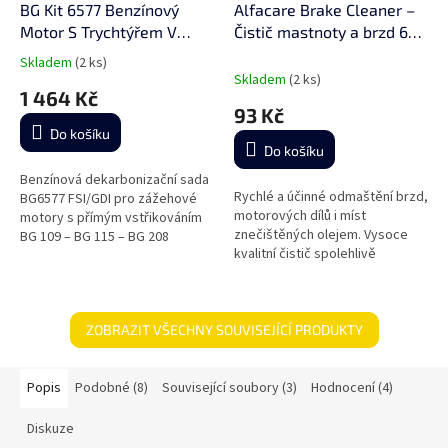
D
BG Kit 6577 Benzínový
Alfacare Brake Cleaner –
A
Motor S Trychtýřem V
Čistič mastnoty a brzd 600
R
M
Krabičce - dekarbonizační
ml
A
Skladem
(2 ks)
Průměrné
sada
Skladem
(2 ks)
hodnocení
1 464 Kč
produktu
93 Kč
je
Do košíku
5,0
Do košíku
z
5
Benzínová dekarbonizační sada
Rychlé a účinné odmaštění brzd,
hvězdiček.
BG6577 FSI/GDI pro zážehové
motorových dílů i míst
motory s přímým vstřikováním
znečištěných olejem. Vysoce
BG 109 – BG 115 – BG 208
kvalitní čistič spolehlivě
nalévací hrdlo (baleno v
odstraňuje mastnotu, olej,
papírové krabičce)
naftu, silikon i odolné
usazeniny....
ZOBRAZIT VŠECHNY SOUVISEJÍCÍ PRODUKTY
Popis
Podobné (8)
Související soubory (3)
Hodnocení (4)
Diskuze