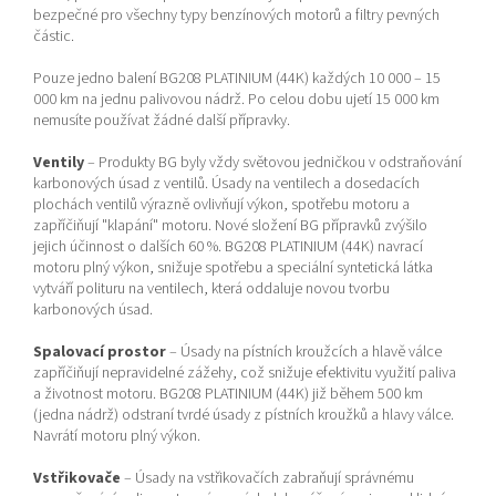
bezpečné pro všechny typy benzínových motorů a filtry pevných
částic.
Pouze jedno balení BG208 PLATINIUM (44K) každých 10 000 – 15
000 km na jednu palivovou nádrž. Po celou dobu ujetí 15 000 km
nemusíte používat žádné další přípravky.
Ventily
– Produkty BG byly vždy světovou jedničkou v odstraňování
karbonových úsad z ventilů. Úsady na ventilech a dosedacích
plochách ventilů výrazně ovlivňují výkon, spotřebu motoru a
zapříčiňují "klapání" motoru. Nové složení BG přípravků zvýšilo
jejich účinnost o dalších 60 %. BG208 PLATINIUM (44K) navrací
motoru plný výkon, snižuje spotřebu a speciální syntetická látka
vytváří polituru na ventilech, která oddaluje novou tvorbu
karbonových úsad.
Spalovací prostor
– Úsady na pístních kroužcích a hlavě válce
zapříčiňují nepravidelné zážehy, což snižuje efektivitu využití paliva
a životnost motoru. BG208 PLATINIUM (44K) již během 500 km
(jedna nádrž) odstraní tvrdé úsady z pístních kroužků a hlavy válce.
Navrátí motoru plný výkon.
Vstřikovače
– Úsady na vstřikovačích zabraňují správnému