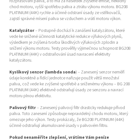
rozprašování paliva, a to má za následek zvýšené emise, neklidný
chod motoru, vyšší spotřebu paliva a ztrátu výkonu motoru. BG208
PLATINIUM (44K) rychle a účinně odstraní úsady ze vstřikovačů,
zajistí správné mísení paliva se vzduchem a vrátí motoru výkon.
Katalyzátor
– Postupně dochází k zanášení katalyzátoru, které
vede ke snížené účinnosti katalytické redukce výfukových plynů,
výsledkem je zvýšená tvorba škodlivých výfukových zplodin a
snížení výkonu motoru. Testy prověřily výjimečnou schopnost BG208
PLATINIUM (44K) v odstraňování úsad navracení efektivity
katalyzátoru.
Kyslíkový senzor (lambda sonda
) – Zanesený senzor neměří
údaje korektně a řídící jednotce nařizuje použít větší množství
paliva, což vede ke zvýšené spotřebě a sníženému výkonu – BG 208
PLATINIUM (44K) efektivně odstraňují úsady ze senzoru a navrací
motoru plnou efektivitu.
Palivový filtr
– Zanesený palivový filtr drasticky redukuje přívod
paliva. Toto zanesení způsobuje nepravidelný chodu motoru, který
omezuje jeho výkon. Testy prokázaly, že BG208 PLATINIUM (44K)
účinně odstraňují akumulované úsady v palivovém filtru.
Pokud nenaměříte zlepšení, vrátíme Vám peníze