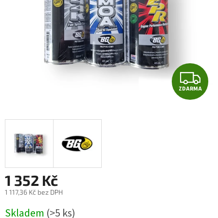
Z
ZDARMA
D
A
R
M
A
1 352 Kč
1 117,36 Kč bez DPH
Měrná
Skladem
(>5 ks)
cena: