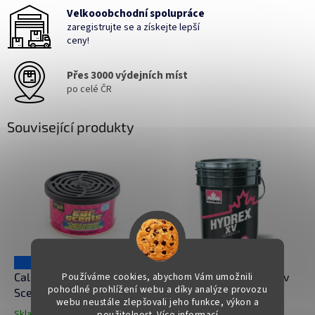
Velkooobchodní spolupráce
zaregistrujte se a získejte lepší
ceny!
Přes 3000 výdejních míst
po celé ČR
Související produkty
119 Kč
–25 %
Používáme cookies, abychom Vám umožnili
California Scents Car
Petro-Canada Hydrex Xv
pohodlné prohlížení webu a díky analýze provozu
Scents Coronado Cherry -
20 L
webu neustále zlepšovali jeho funkce, výkon a
Višeň
Skladem
(>5 ks)
použitelnost.
Více informací