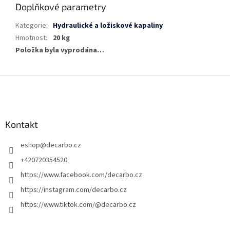
Doplňkové parametry
Kategorie
:
Hydraulické a ložiskové kapaliny
Hmotnost
:
20 kg
Položka byla vyprodána…
Z
á
p
a
Kontakt
t
í
eshop
@
decarbo.cz
+420720354520
https://www.facebook.com/decarbo.cz
https://instagram.com/decarbo.cz
https://www.tiktok.com/@decarbo.cz