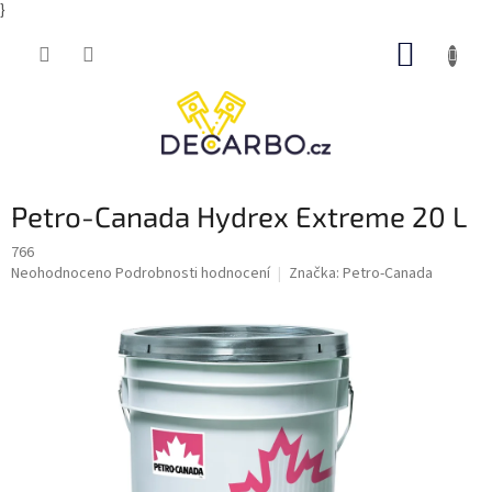
}
Přejít
NÁKUP
na
obsah
KOŠÍK
Petro-Canada Hydrex Extreme 20 L
766
Průměrné
Neohodnoceno
Podrobnosti hodnocení
Značka:
Petro-Canada
hodnocení
produktu
je
0,0
z
5
hvězdiček.