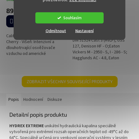
Průměrné
Na centrálním skladě
hodnocení
89 Kč
produktu
4 376 Kč
Souhlasím
je
Do košíku
5,0
DETAIL
z
Odmítnout
Nastavení
5
California Car scents Coronado
DIN 51524 Část 3 (HVLP), USS
hvězdiček.
Cherry - Višeň: Intenzivní a
127, Denison HF - O;Eaton
dlouhotrvající osvěžovače
Vickers M - 2950 - S, I - 286 - S;
vzduchu od americké
Hagglunds AC - 4.8, Eaton
společnosti California Scents,
(Vickers), Hagglunds, Denison,
ekologické, biologicky
Sauer-Danfoss,...
odbouratelné a...
ZOBRAZIT VŠECHNY SOUVISEJÍCÍ PRODUKTY
Popis
Hodnocení
Diskuze
Detailní popis produktu
HYDREX EXTREME
unikátní hydraulická kapalina speciálně
vytvořená pro extrémní rozsah operačních teplot od -49°C až do
64°C. Speciálně určená pro venkovní operační systémy v lesním