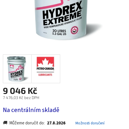
9 046 Kč
7 476,03 Kč bez DPH
Měrná
Na centrálním skladě
cena:
Můžeme doručit do:
27.8.2026
Možnosti doručení