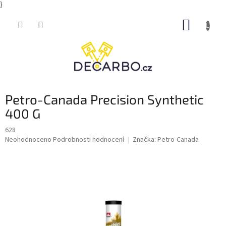
}
Přejít
NÁKUP
na
obsah
KOŠÍK
Petro-Canada Precision Synthetic
400 G
628
Průměrné
Neohodnoceno
Podrobnosti hodnocení
Značka:
Petro-Canada
hodnocení
produktu
je
0,0
z
5
hvězdiček.