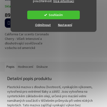
použitelnost.
Více informací
Višeň
Skladem
(>5 ks)
Průměrné
hodnocení
89 Kč
Souhlasím
produktu
je
Do košíku
Odmítnout
Nastavení
5,0
z
5
California Car scents Coronado
hvězdiček.
Cherry - Višeň: Intenzivní a
dlouhotrvající osvěžovače
vzduchu od americké
společnosti California Scents,
ekologické, biologicky
odbouratelné a...
Popis
Hodnocení
Diskuze
Detailní popis produktu
Plastická maziva s dlouhou životností, vynikajícím výkonem,
vytvořená pro extrémní tlaky a zátěž. Jsou vytvořena na
syntetickém základovém oleji, určená pro mazání velmi
namáhaných součástí v těžebním průmyslu při velmi nízkých
teplotách. Tato maziva zajišťují vynikající výkon bez