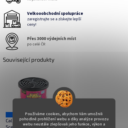
Velkooobchodní spolupráce
zaregistrujte se a získejte lepší
ceny!
Přes 3000 výdejních míst
po celé ČR
Související produkty
Používáme cookies, abychom Vám umožnili
119 Kč
–25 %
pohodlné prohlížení webu a díky analýze provozu
California Scents Car
webu neustále zlepšovali jeho funkce, výkon a
Scents Coronado Cherry -