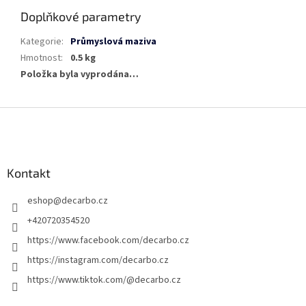
Doplňkové parametry
Kategorie
:
Průmyslová maziva
Hmotnost
:
0.5 kg
Položka byla vyprodána…
Z
á
p
a
Kontakt
t
í
eshop
@
decarbo.cz
+420720354520
https://www.facebook.com/decarbo.cz
https://instagram.com/decarbo.cz
https://www.tiktok.com/@decarbo.cz