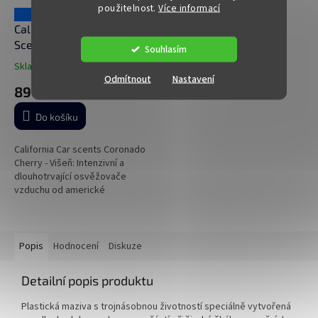
použitelnost.
Více informací
119 Kč
–25 %
California Scents Car
Scents Coronado Cherry -
Souhlasím
Višeň
Skladem
(>5 ks)
Průměrné
Odmítnout
Nastavení
hodnocení
89 Kč
produktu
je
Do košíku
5,0
z
5
California Car scents Coronado
hvězdiček.
Cherry - Višeň: Intenzivní a
dlouhotrvající osvěžovače
vzduchu od americké
společnosti California Scents,
ekologické, biologicky
odbouratelné a...
Popis
Hodnocení
Diskuze
Detailní popis produktu
Plastická maziva s trojnásobnou životností speciálně vytvořená