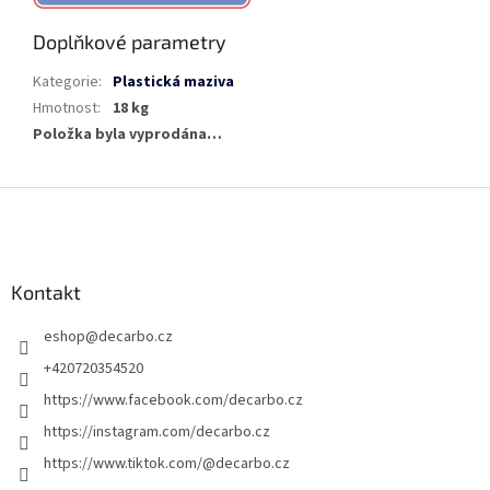
Doplňkové parametry
Kategorie
:
Plastická maziva
Hmotnost
:
18 kg
Položka byla vyprodána…
Z
á
p
a
Kontakt
t
í
eshop
@
decarbo.cz
+420720354520
https://www.facebook.com/decarbo.cz
https://instagram.com/decarbo.cz
https://www.tiktok.com/@decarbo.cz