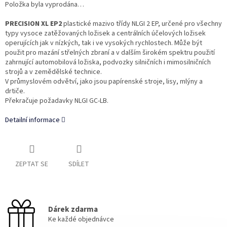
Položka byla vyprodána…
PRECISION XL EP2
plastické mazivo třídy NLGI 2 EP, určené pro všechny
typy vysoce zatěžovaných ložisek a centrálních účelových ložisek
operujících jak v nízkých, tak i ve vysokých rychlostech. Může být
použit pro mazání střelných zbraní a v dalším širokém spektru použití
zahrnující automobilová ložiska, podvozky silničních i mimosilničních
strojů a v zemědělské technice.
V průmyslovém odvětví, jako jsou papírenské stroje, lisy, mlýny a
drtiče.
Překračuje požadavky NLGI GC-LB.
Detailní informace
ZEPTAT SE
SDÍLET
Dárek zdarma
Ke každé objednávce