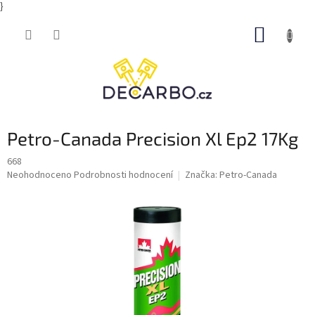
}
Přejít
NÁKUP
na
obsah
KOŠÍK
Petro-Canada Precision Xl Ep2 17Kg
668
Průměrné
Neohodnoceno
Podrobnosti hodnocení
Značka:
Petro-Canada
hodnocení
produktu
je
0,0
z
5
hvězdiček.