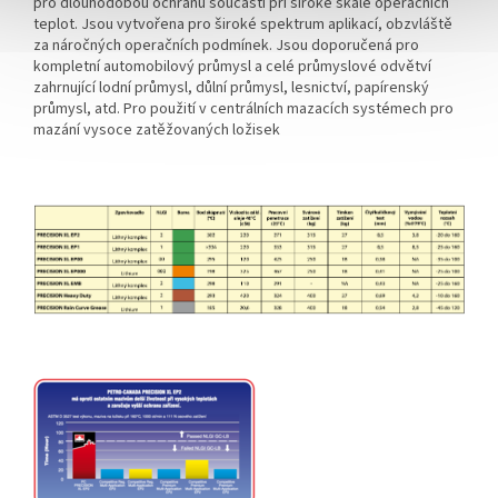
pro dlouhodobou ochranu součástí při široké škále operačních
teplot. Jsou vytvořena pro široké spektrum aplikací, obzvláště
za náročných operačních podmínek. Jsou doporučená pro
kompletní automobilový průmysl a celé průmyslové odvětví
zahrnující lodní průmysl, důlní průmysl, lesnictví, papírenský
průmysl, atd. Pro použití v centrálních mazacích systémech pro
mazání vysoce zatěžovaných ložisek