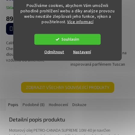
Višeň
Používáme cookies, abychom Vám umožnili
Skladem
(>5 ks)
Průměrné
pohodlné prohlížení webu a díky analýze provozu
Na centrálním skladě
hodnocení
webu neustále zlepšovali jeho funkce, výkon a
89 Kč
produktu
použitelnost.
Více informací
390 Kč
je
Do košíku
5,0
DETAIL
z
Souhlasím
5
California Car scents Coronado
SMELL OF LIFE VIBE TUSCAN
hvězdiček.
Cherry - Višeň: Intenzivní a
Odmítnout
Nastavení
LEATHER – luxusní vůně kůže na
dlouhotrvající osvěžovače
cesty! Vůně do ventilace
vzduchu od americké
inspirovaná parfémem Tuscan
společnosti California Scents,
Leather. Intenzivní, elegantní a
ekologické, biologicky
dlouhotrvající – pro exkluzivní...
odbouratelné a...
ZOBRAZIT VŠECHNY SOUVISEJÍCÍ PRODUKTY
Popis
Podobné (8)
Hodnocení
Diskuze
Detailní popis produktu
Motorový olej PETRO-CANADA SUPREME 10W-40 je navržen