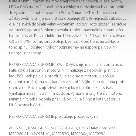
k efektivnímu mazání nejmodernějších benzínových, dieselových,
LPG a CNG motorů u osobních a lehkých dodávkových automobilů.
Je vytvořen na patentovaném Petro-Canada HT křišťálově čirém
základovém oleji, jehož čistota dosahuje 99,9% -nejčistší základový
olej na světě doplněn velmi výkonnými aditivy. Toto složení zaručuje
výjimečný výkon v širokém rozsahu teplot, maximální ochranu před
tvorbou úsad. Díky reduktorům tření vykazují nižší spotřebu paliva o
0.9 až 2.0 % než motorové oleje bez reduktorů tření, na základě
toho splňují poslední výkonnostní normy na úsporu paliva API
Energy Conserving.
PETRO-CANADA SUPREME 10W-40 Vykazuje minimální tvorbu úsad,
kalů, laků a karbonů v motoru. Minimalizuje zalepování pístních
kroužků. Šetří palivo a prodlužuje životnost motoru. Zlepšuje
mazání a udržují mazací kanálky v čistotě. Výjimečná ochrana proti
otěru a rzi. Prodlužuje životnost vačkového hřídele a ložisek.
Vynikající mazání v zimním období. Výrazně snižují tření v motoru.
Minimální tvorba popela příznivě ovlivňuje činnost katalyzátorů a
filtrů pevných částic.
PETRO-CANADA SUPREME překračuje požadavky na:
API SP/CF; ILSAC GF-6A; ACEA A3/B4/C3; GM 6094M; Ford WSS-
M2C960-A1, M2C961-A1, M2C153G, M2C930A, M2C929A,