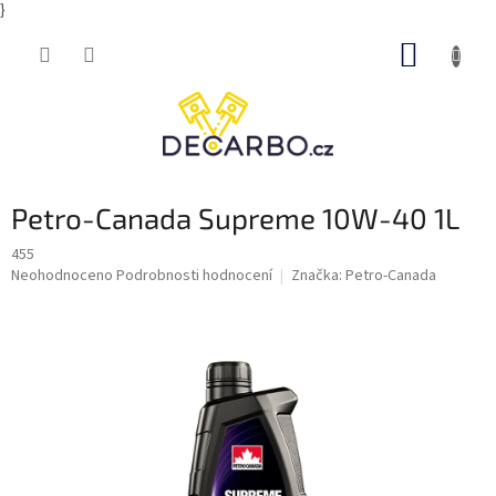
}
Přejít
NÁKUP
na
obsah
KOŠÍK
Petro-Canada Supreme 10W-40 1L
455
Průměrné
Neohodnoceno
Podrobnosti hodnocení
Značka:
Petro-Canada
hodnocení
produktu
je
0,0
z
5
hvězdiček.