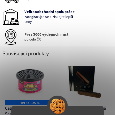
Velkooobchodní spolupráce
zaregistrujte se a získejte lepší
ceny!
Přes 3000 výdejních míst
po celé ČR
Související produkty
119 Kč
–25 %
California Scents Car
Smell of Life VIBE - vůně
Scents Coronado Cherry -
do auta Tuscan Leather