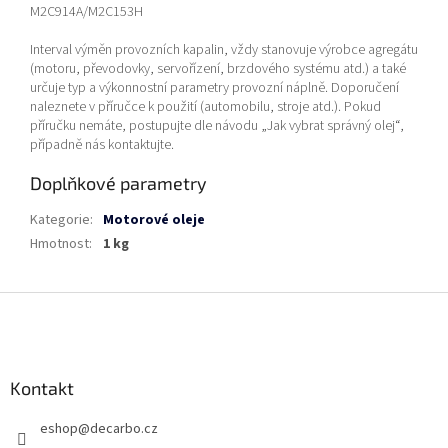
M2C914A/M2C153H
Interval výměn provozních kapalin, vždy stanovuje výrobce agregátu
(motoru, převodovky, servořízení, brzdového systému atd.) a také
určuje typ a výkonnostní parametry provozní náplně. Doporučení
naleznete v příručce k použití (automobilu, stroje atd.). Pokud
příručku nemáte, postupujte dle návodu „Jak vybrat správný olej“,
případně nás kontaktujte.
Doplňkové parametry
Kategorie
:
Motorové oleje
Hmotnost
:
1 kg
Z
á
p
a
Kontakt
t
í
eshop
@
decarbo.cz