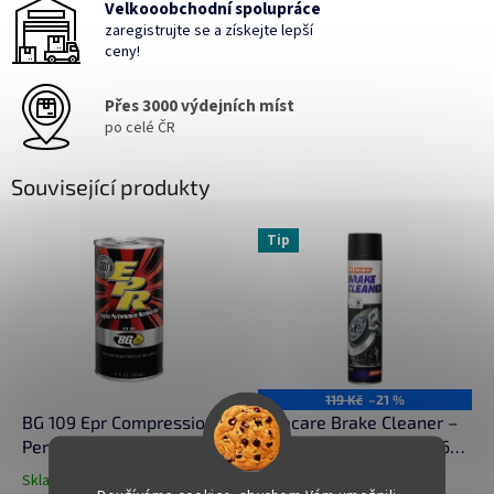
Velkooobchodní spolupráce
zaregistrujte se a získejte lepší
ceny!
Přes 3000 výdejních míst
po celé ČR
Související produkty
Tip
119 Kč
–21 %
BG 109 Epr Compression
Alfacare Brake Cleaner –
Performance Restoration
Čistič mastnoty a brzd 600
325 ml
ml
Skladem
(>5 ks)
Průměrné