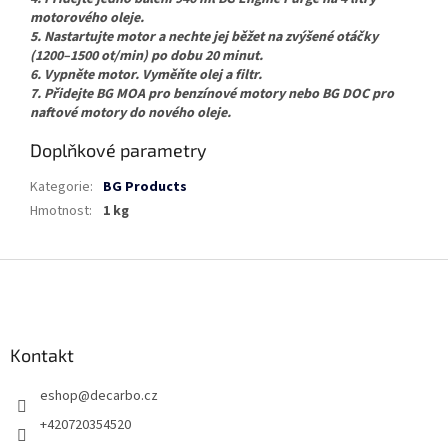
motorového oleje.
5. Nastartujte motor a nechte jej běžet na zvýšené otáčky
(1200–1500 ot/min) po dobu 20 minut.
6. Vypněte motor. Vyměňte olej a filtr.
7. Přidejte BG MOA pro benzínové motory nebo BG DOC pro
naftové motory do nového oleje.
Doplňkové parametry
Kategorie
:
BG Products
Hmotnost
:
1 kg
Z
á
p
a
Kontakt
t
í
eshop
@
decarbo.cz
+420720354520