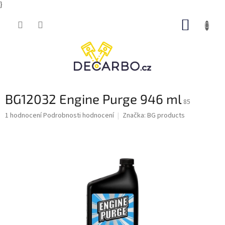
}
Přejít
NÁKUP
na
obsah
KOŠÍK
BG12032 Engine Purge 946 ml
85
Průměrné
1 hodnocení
Podrobnosti hodnocení
Značka:
BG products
hodnocení
produktu
je
5,0
z
5
hvězdiček.