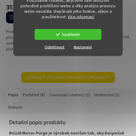
Používáme cookies, abychom Vám umožnili
Skladem
(2 ks)
hodnocení
pohodlné prohlížení webu a díky analýze provozu
313 Kč
produktu
webu neustále zlepšovali jeho funkce, výkon a
93 Kč
je
použitelnost.
Více informací
Do košíku
4,9
Do košíku
z
5
Profesionální výplach motoru
Souhlasím
Rychlé a účinné odmaštění brzd,
hvězdiček.
před výměnou oleje pro čistší
motorových dílů i míst
vnitřek motoru, správnou funkci
Odmítnout
Nastavení
znečištěných olejem. Vysoce
pístních kroužků a lepší
kvalitní čistič spolehlivě
kompresi. BG 109 EPR pomáhá
odstraňuje mastnotu, olej,
uvolnit karbon, kaly a další...
naftu, silikon i odolné
usazeniny....
ZOBRAZIT VŠECHNY SOUVISEJÍCÍ PRODUKTY
Popis
Podobné (8)
Související soubory (1)
Hodnocení (1)
Diskuze
Detailní popis produktu
BG120 Motor Purge je výrobek navržen tak, aby bezpečně