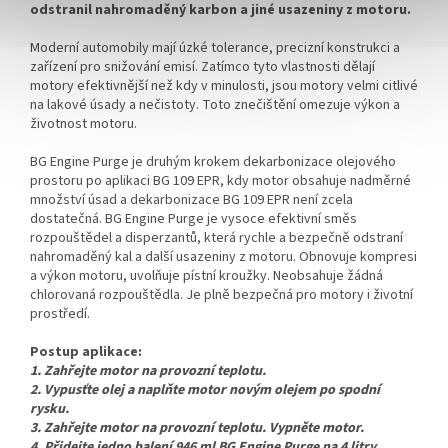
odstranil nahromaděný karbon a jiné usazeniny z motoru.
Moderní automobily mají úzké tolerance, precizní konstrukci a
zařízení pro snižování emisí. Zatímco tyto vlastnosti dělají
motory efektivnější než kdy v minulosti, jsou motory velmi citlivé
na lakové úsady a nečistoty. Toto znečištění omezuje výkon a
životnost motoru.
BG Engine Purge je druhým krokem dekarbonizace olejového
prostoru po aplikaci BG 109 EPR, kdy motor obsahuje nadměrné
množství úsad a dekarbonizace BG 109 EPR není zcela
dostatečná. BG Engine Purge je vysoce efektivní směs
rozpouštědel a disperzantů, která rychle a bezpečně odstraní
nahromaděný kal a další usazeniny z motoru. Obnovuje kompresi
a výkon motoru, uvolňuje pístní kroužky. Neobsahuje žádná
chlorovaná rozpouštědla. Je plně bezpečná pro motory i životní
prostředí.
Postup aplikace:
1. Zahřejte motor na provozní teplotu.
2. Vypusťte olej a naplňte motor novým olejem po spodní
rysku.
3. Zahřejte motor na provozní teplotu. Vypněte motor.
4. Přidejte jedno balení 946 ml BG Engine Purge na 4 litry