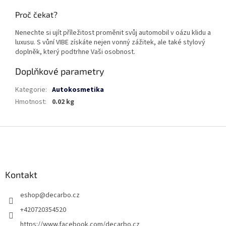
Proč čekat?
Nenechte si ujít příležitost proměnit svůj automobil v oázu klidu a
luxusu. S vůní VIBE získáte nejen vonný zážitek, ale také stylový
doplněk, který podtrhne Vaši osobnost.
Doplňkové parametry
Kategorie
:
Autokosmetika
Hmotnost
:
0.02 kg
Z
á
p
a
Kontakt
t
í
eshop
@
decarbo.cz
+420720354520
https://www.facebook.com/decarbo.cz