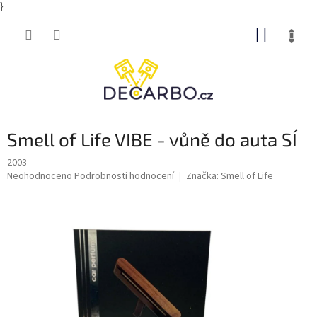
}
Přejít
NÁKUP
na
obsah
KOŠÍK
Smell of Life VIBE - vůně do auta SÍ
2003
Průměrné
Neohodnoceno
Podrobnosti hodnocení
Značka:
Smell of Life
hodnocení
produktu
je
0,0
z
5
hvězdiček.