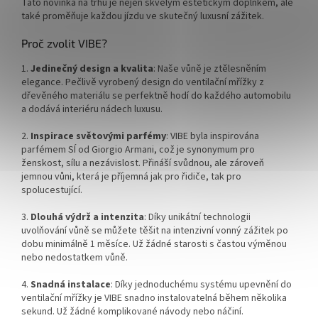
Tato novinka na trhu je nejen skvělým estetickým doplňkem, ale
také proměňuje každou jízdu ve skutečný luxusní zážitek.
Proč zvolit VIBE?
1.
Jedinečný design a kvalita
: Naše vůně je ztělesněním
elegance. Pečlivě vyrobený design do ventilační mřížky z
dřevěného materiálu se perfektně hodí do každého automobilu
a dodává interiéru nádech luxusu.
2.
Inspirace světovými parfémy
: VIBE byla inspirována
parfémem SÍ od Giorgio Armani, což je synonymum pro
ženskost, sílu a nezávislost. Přináší svůdnou, ale zároveň
jemnou vůni, která je příjemná jak pro řidiče, tak pro
spolucestující.
3.
Dlouhá výdrž a intenzita
: Díky unikátní technologii
uvolňování vůně se můžete těšit na intenzivní vonný zážitek po
dobu minimálně 1 měsíce. Už žádné starosti s častou výměnou
nebo nedostatkem vůně.
4.
Snadná instalace
: Díky jednoduchému systému upevnění do
ventilační mřížky je VIBE snadno instalovatelná během několika
sekund. Už žádné komplikované návody nebo náčiní.