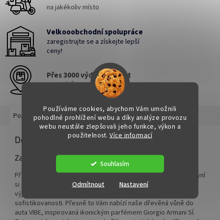
na jakékoliv místo
Velkooobchodní spolupráce
zaregistrujte se a získejte lepší
ceny!
Přes 3000 výdejních míst
po celé ČR
Používáme cookies, abychom Vám umožnili
Popis
Hodnocení
Diskuze
pohodlné prohlížení webu a díky analýze provozu
webu neustále zlepšovali jeho funkce, výkon a
použitelnost.
Více informací
Detailní popis produktu
Zažijte jízdu v oblaku luxusu
Souhlasím
Představte si každý den, kdy usedáte za volant svého vozu. Nyní
Odmítnout
Nastavení
si představte, že každý moment za volantem se stává
výjimečným zážitkem, který Vás obklopí aurou elegance a
sofistikovanosti. Přesně to Vám nabízí naše dřevěná vůně do
auta VIBE, inspirovaná ikonickým parfémem Giorgio Armani SÍ.