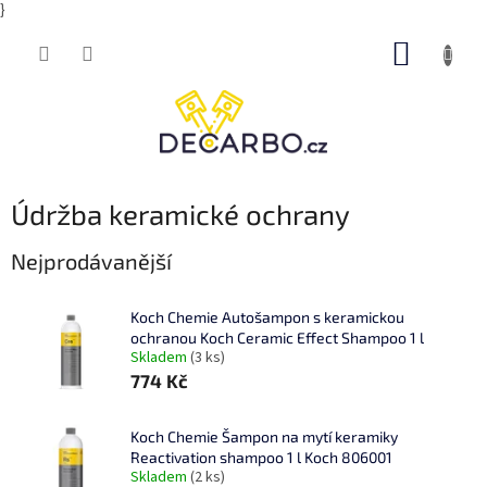
}
Přejít
NÁKUP
na
obsah
KOŠÍK
Údržba keramické ochrany
Nejprodávanější
Koch Chemie Autošampon s keramickou
ochranou Koch Ceramic Effect Shampoo 1 l
Skladem
(3 ks)
774 Kč
Koch Chemie Šampon na mytí keramiky
Reactivation shampoo 1 l Koch 806001
Skladem
(2 ks)