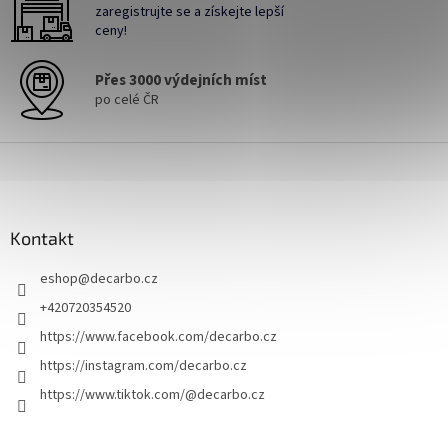
zaregistrujte se a získejte lepší
y
ceny!
v
ý
p
Přes 3000 výdejních míst
i
po celé ČR
s
u
Z
á
p
a
Kontakt
t
í
eshop
@
decarbo.cz
+420720354520
https://www.facebook.com/decarbo.cz
https://instagram.com/decarbo.cz
https://www.tiktok.com/@decarbo.cz