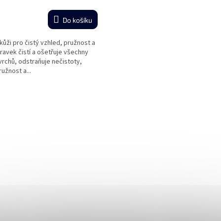
Do košíku
ůži pro čistý vzhled, pružnost a
pravek čistí a ošetřuje všechny
rchů, odstraňuje nečistoty,
užnost a...
O
v
l
á
d
a
c
í
p
r
v
k
y
v