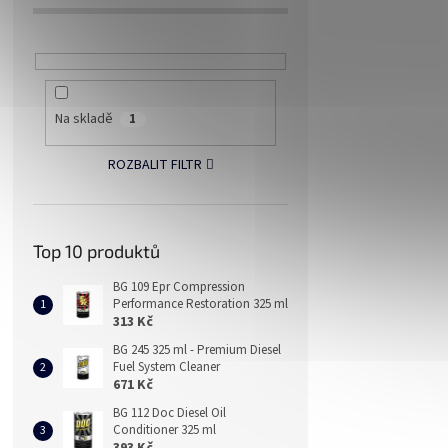
Na skladě
1
ROZBALIT FILTR
Top 10 produktů
BG 109 Epr Compression
Performance Restoration 325 ml
313 Kč
BG 245 325 ml - Premium Diesel
Fuel System Cleaner
671 Kč
BG 112 Doc Diesel Oil
Conditioner 325 ml
393 Kč