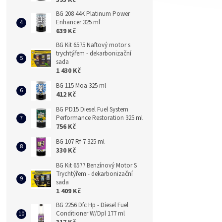
BG 208 44K Platinum Power
Enhancer 325 ml
639 Kč
BG Kit 6575 Naftový motor s
trychtýřem - dekarbonizační
sada
1 430 Kč
BG 115 Moa 325 ml
412 Kč
BG PD15 Diesel Fuel System
Performance Restoration 325 ml
756 Kč
BG 107 Rf-7 325 ml
330 Kč
BG Kit 6577 Benzínový Motor S
Trychtýřem - dekarbonizační
sada
1 409 Kč
BG 2256 Dfc Hp - Diesel Fuel
Conditioner W/Dpl 177 ml