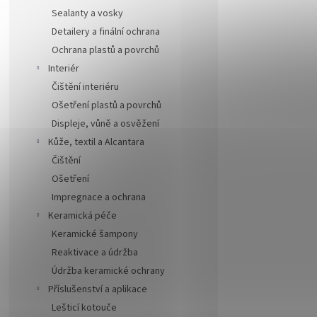
Sealanty a vosky
Detailery a finální ochrana
Ochrana plastů a povrchů
Interiér
Čištění interiéru
Ošetření plastů a povrchů
Displeje, vůně a osvěžení
Kůže, textil a Alcantara
Čištění
Ošetření
Impregnace a ochrana
Keramická péče
Keramické šampony
Reaktivace a údržba
Údržba keramické ochrany
Příslušenství a aplikace
Lešticí kotouče