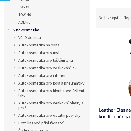
a
5W-30
Ř
n
10W-40
a
e
Nejlevnější
Nej
ADblue
z
l
e
Autokosmetika
V
n
Vůně do auta
ý
í
Autokosmetika na okna
p
p
Autokosmetika pro mytí
i
r
Autokosmetika pro leštění laku
s
o
p
Autokosmetika pro voskování laku
d
r
u
Autokosmetika pro interiér
o
k
Autokosmetika pro kola a pneumatiky
d
t
Autokosmetika pro hloubkové čištění
u
ů
laku
k
Autokosmetika pro venkovní plasty a
t
pryž
Leather Cleaner
ů
Autokosmetika pro ostatní povrchy
kondicionér na
Detailingové příslušenství
Čističe mastnoty