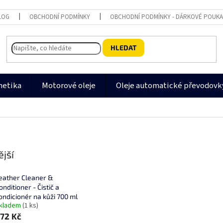
LOG
OBCHODNÍ PODMÍNKY
OBCHODNÍ PODMÍNKY - DÁRKOVÉ POUK
HLEDAT
metika
Motorové oleje
Oleje automatické převodovk
jší
eather Cleaner &
onditioner - Čistič a
ondicionér na kůži 700 ml
kladem
(1 ks)
72 Kč