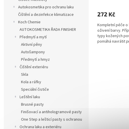
Autokosmetika pro ochranu laku
272 Kč
Čištění a dezinfekce klimatizace
Koch Chemie
Kompletní péče o k
AUTOKOSMETIKA ŘADA FINISHER
oživení barvy. Pří
typy kožených pov
Předmytí a mytí
pomáhá navrátit pr
Aktivní pěny
Autošampony
Předmytí a hmyz
Čištění exteriéru
Skla
Kola a ráfky
Speciální čističe
Leštění laku
Brusné pasty
Finišovací a antihologramové pasty
One Step a lešticí pasty s ochranou
Ochrana laku a exteriéru