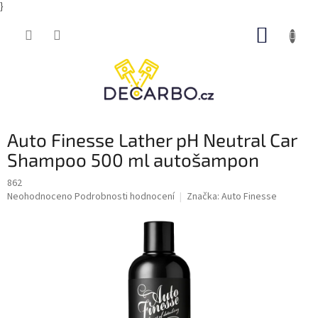
}
Přejít
NÁKUP
na
obsah
KOŠÍK
Auto Finesse Lather pH Neutral Car
Shampoo 500 ml autošampon
862
Průměrné
Neohodnoceno
Podrobnosti hodnocení
Značka:
Auto Finesse
hodnocení
produktu
je
0,0
z
5
hvězdiček.