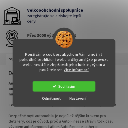
Velkooobchodní spolupráce
zaregistrujte se a získejte lepší
ceny!
Přes 3000 výdejních míst
po celé ČR
Používáme cookies, abychom Vám umožnili
Popis
Hodnocení
Diskuze
pohodlné prohlížení webu a díky analýze provozu
webu neustále zlepšovali jeho funkce, výkon a
použitelnost.
Více informací
Detailní popis produktu
Auto Finesse Lather pH Neutral Car Shampoo 500 ml
Souhlasím
autošampón: PH neutrální autošampon šetrný k
naneseným voskům a nanopovlakům.
Odmítnout
Nastavení
Tento šampon můžete použít také na mytí matných laků!
Bezpečné mytí automobilu je nejdůležitějším krokem pro
detailery, což je důvod, proč u Auto Finesse strávili tolik času
vývojem autošamponu Lather. Auto Finesse Lather je