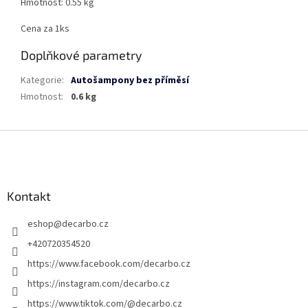
Hmotnost: 0.55 kg
Cena za 1ks
Doplňkové parametry
Kategorie
:
Autošampony bez příměsí
Hmotnost
:
0.6 kg
Z
á
p
a
Kontakt
t
í
eshop
@
decarbo.cz
+420720354520
https://www.facebook.com/decarbo.cz
https://instagram.com/decarbo.cz
https://www.tiktok.com/@decarbo.cz