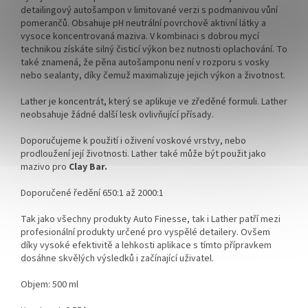
detailingový autošampon v limitované verzi s podmanivou vůní
pomerančů. Obsahuje pH neutrální povrchově aktivní látky a
vysoce koncentrovaná maziva. V kombinaci s dobrou mycí
technikou získáte silný čisticí výkon bez nutnosti oplachování. To
také znamená, že pěna autošamponu není v rozporu s vosky
nebo sealanty, díky čemuž maximalizuje jejich výkon a životnost.
Lather je koncentrát, který se aplikuje ve zředěné formuli. Lather
neobsahuje žádné další lesk ovlivňující přísady.
Doporučujeme k použití i oživení voskové vrstvy, nebo
prodloužení její životnosti. Lather také může být použit jako
mazivo pro
Clay Bar
.
Doporučené ředění 650:1 až 2000:1
Tak jako všechny produkty Auto Finesse, tak i Lather patří mezi
profesionální produkty určené pro vyspělé detailery. Ovšem
díky vysoké efektivitě a lehkosti aplikace s tímto přípravkem
dosáhne skvělých výsledků i začínající uživatel.
Objem: 500 ml