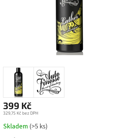
399 Kč
329,75 Kč bez DPH
Měrná
Skladem
(>5 ks)
cena: