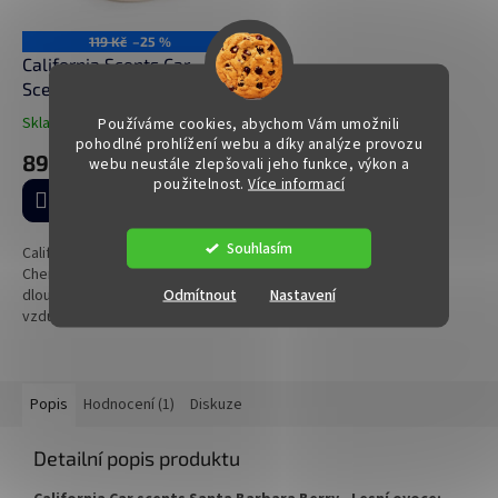
119 Kč
–25 %
California Scents Car
Scents Coronado Cherry -
Višeň
Skladem
(>5 ks)
Používáme cookies, abychom Vám umožnili
Průměrné
pohodlné prohlížení webu a díky analýze provozu
hodnocení
89 Kč
webu neustále zlepšovali jeho funkce, výkon a
produktu
použitelnost.
Více informací
je
Do košíku
5,0
z
Souhlasím
5
California Car scents Coronado
hvězdiček.
Cherry - Višeň: Intenzivní a
Odmítnout
Nastavení
dlouhotrvající osvěžovače
vzduchu od americké
společnosti California Scents,
ekologické, biologicky
odbouratelné a...
Popis
Hodnocení (1)
Diskuze
Detailní popis produktu