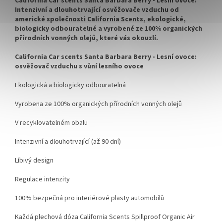
California Car scents Santa Barbara Berry - Lesní ovoce:
Intenzivní a dlouhotrvající osvěžovače vzduchu od
americké společnosti California Scents, ekologické,
biologicky odbouratelné a vyrobené ze 100% organických
přírodních vonných olejů, které vás okouzlí.
California Car scents Santa Barbara Berry - Lesní ovoce:
osvěžovač vzduchu s vůní lesního ovoce
Ekologická a biologicky odbouratelná
Vyrobena ze 100% organických přírodních vonných olejů
V recyklovatelném obalu
Intenzivní a dlouhotrvající (až 90 dní)
Líbivý design
Regulace intenzity
100% bezpečná pro interiérové plasty automobilů
Každá plechová dóza California Scents Spillproof Organic Air