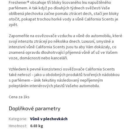
Freshener® obsahuje tři bloky lisovaného lnu napuštěného
parfémem. A tak když po dlouhých týdnech svěžesti Vaše
oblíbená plechovka začne pomalu ztrácet dech, stačí jen bloky
otočit, pokapat trochou horké vody a vůně California Scents je
zpět.
Zapomeňte na osvězovače vzduchu a vůně do automobilu, které
svojí intenzitu ztrácejí po několika dnech. Luxusní, smyslné a
intenzivní vůně California Scents jsou tu aby Vám dokázaly, co
znamená opravdu dlouhotrvající přijemná vůně ať už ve Vašem
voze, domácnosti nebo kanceláři.
Vzhledem k pevné konzistenci osvěžovače California Scents
také nehrozí – jako u obdobných produktů tvořených nádobkou
s parfémem – únik tekutiny následovaný nepříjemným
poleptáním interiérových plastů Vašeho automobilu.
Cena za 1ks
Doplňkové parametry
Kategorie
:
Vůně v plechovkách
Hmotnost
:
0.03 kg