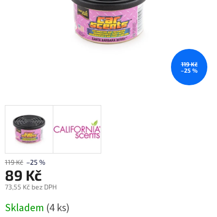
119 Kč
–25 %
119 Kč
–25 %
89 Kč
73,55 Kč bez DPH
Měrná
Skladem
(4 ks)
cena: