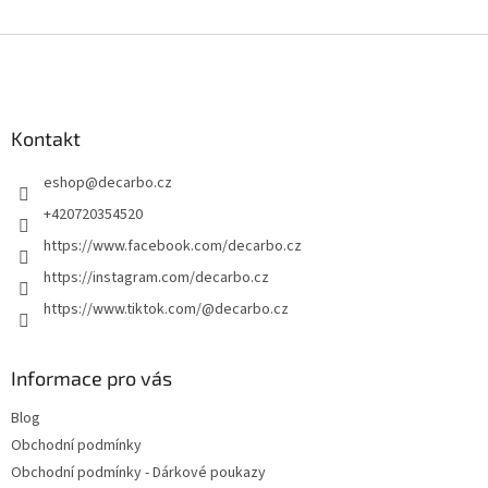
Z
á
p
a
Kontakt
t
í
eshop
@
decarbo.cz
+420720354520
https://www.facebook.com/decarbo.cz
https://instagram.com/decarbo.cz
https://www.tiktok.com/@decarbo.cz
Informace pro vás
Blog
Obchodní podmínky
Obchodní podmínky - Dárkové poukazy