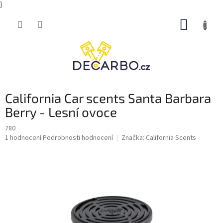
}
Přejít
NÁKUP
na
obsah
KOŠÍK
California Car scents Santa Barbara
Berry - Lesní ovoce
780
Průměrné
1 hodnocení
Podrobnosti hodnocení
Značka:
California Scents
hodnocení
produktu
je
5,0
z
5
hvězdiček.