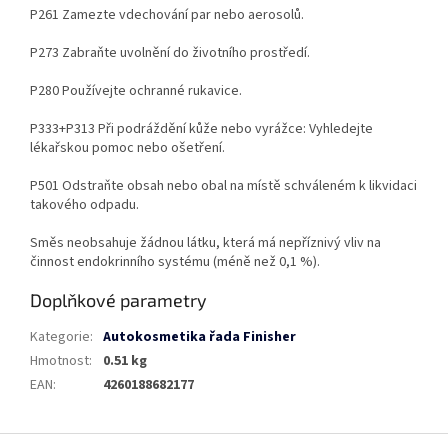
P261 Zamezte vdechování par nebo aerosolů.
P273 Zabraňte uvolnění do životního prostředí.
P280 Používejte ochranné rukavice.
P333+P313 Při podráždění kůže nebo vyrážce: Vyhledejte
lékařskou pomoc nebo ošetření.
P501 Odstraňte obsah nebo obal na místě schváleném k likvidaci
takového odpadu.
Směs neobsahuje žádnou látku, která má nepříznivý vliv na
činnost endokrinního systému (méně než 0,1 %).
Doplňkové parametry
Kategorie
:
Autokosmetika řada Finisher
Hmotnost
:
0.51 kg
EAN
:
4260188682177
Z