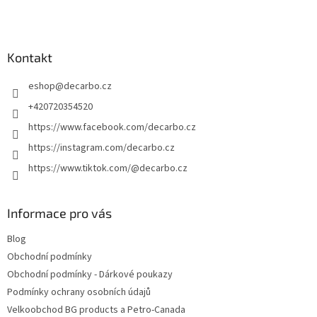
á
p
a
Kontakt
t
í
eshop
@
decarbo.cz
+420720354520
https://www.facebook.com/decarbo.cz
https://instagram.com/decarbo.cz
https://www.tiktok.com/@decarbo.cz
Informace pro vás
Blog
Obchodní podmínky
Obchodní podmínky - Dárkové poukazy
Podmínky ochrany osobních údajů
Velkoobchod BG products a Petro-Canada