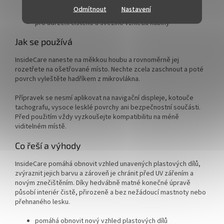
pro péči o nelakované plasty v interiéru
Odmítnout
Nastavení
pro pravidelnou ochranu před UV zářením
pro udržení čistého a svěžího vzhledu kabiny
Jak se používá
InsideCare naneste na měkkou houbu a rovnoměrně jej
rozetřete na ošetřované místo. Nechte zcela zaschnout a poté
povrch vyleštěte hadříkem z mikrovlákna.
Přípravek se nesmí aplikovat na navigační displeje, kotouče
tachografu, vysoce lesklé povrchy ani bezpečnostní součásti.
Před použitím vždy vyzkoušejte kompatibilitu na méně
viditelném místě.
Co řeší a výhody
InsideCare pomáhá obnovit vzhled unavených plastových dílů,
zvýraznit jejich barvu a zároveň je chránit před UV zářením a
novým znečištěním. Díky hedvábně matné konečné úpravě
působí interiér čistě, přirozeně a bez nežádoucí mastnoty nebo
přehnaného lesku.
pomáhá obnovit nový vzhled plastových dílů