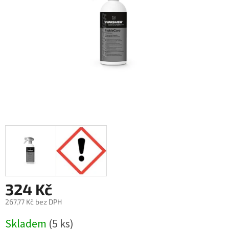
324 Kč
267,77 Kč bez DPH
Měrná
Skladem
(5 ks)
cena: