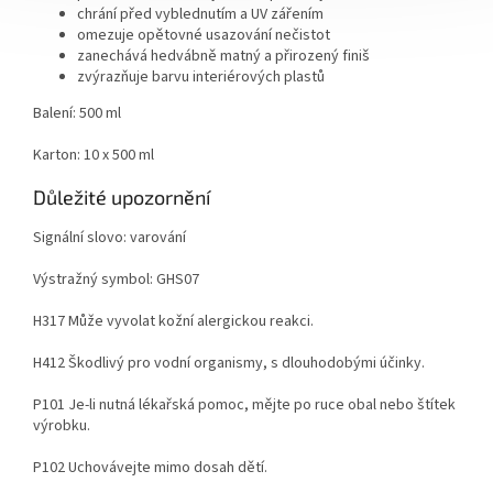
chrání před vyblednutím a UV zářením
omezuje opětovné usazování nečistot
zanechává hedvábně matný a přirozený finiš
zvýrazňuje barvu interiérových plastů
Balení: 500 ml
Karton: 10 x 500 ml
Důležité upozornění
Signální slovo: varování
Výstražný symbol: GHS07
H317 Může vyvolat kožní alergickou reakci.
H412 Škodlivý pro vodní organismy, s dlouhodobými účinky.
P101 Je-li nutná lékařská pomoc, mějte po ruce obal nebo štítek
výrobku.
P102 Uchovávejte mimo dosah dětí.