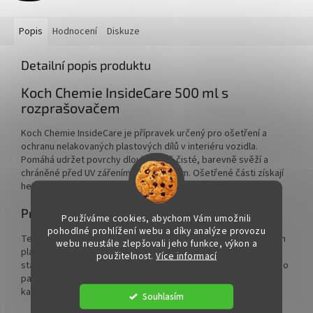
Popis
Hodnocení
Diskuze
Detailní popis produktu
Koch Chemie InsideCare 500 ml s
rozprašovačem
Koch Chemie InsideCare je přípravek určený pro ošetření a
ochranu nelakovaných plastových dílů v interiéru vozidla.
Pomáhá udržet povrchy dlouhodobě čisté, barevně svěží a
chráněné před UV zářením i vyblednutím. Ošetřené části získají
hedvábně matný vzhled a přirozeně zvýrazněnou barvu.
Pro koho je
Používáme cookies, abychom Vám umožnili
pohodlné prohlížení webu a díky analýze provozu
Tento přípravek je vhodný pro každého, kdo chce interiérovým
webu neustále zlepšovali jeho funkce, výkon a
plastům vrátit upravený vzhled a zároveň je chránit před
použitelnost.
Více informací
stárnutím a běžným znečištěním. Hodí se pro pravidelnou péči o
palubní desku, obložení a další nelakované plastové části v
kabině vozidla.
Souhlasím