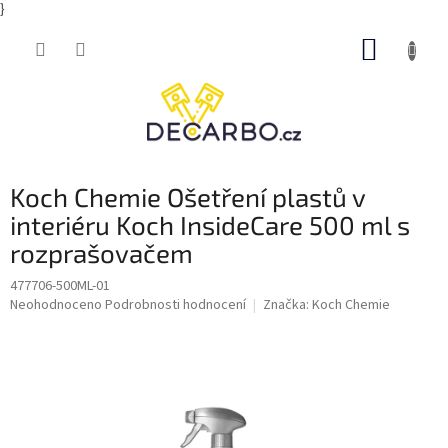
}
Přejít
NÁKUP
na
obsah
KOŠÍK
Koch Chemie Ošetření plastů v
interiéru Koch InsideCare 500 ml s
rozprašovačem
477706-500ML-01
Průměrné
Neohodnoceno
Podrobnosti hodnocení
Značka:
Koch Chemie
hodnocení
produktu
je
0,0
z
5
hvězdiček.