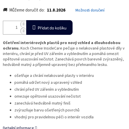
Můžeme doručit do:
11.8.2026
Možnosti doručení
Přidat do košíku
Ošetření interiérových plastů pro nový vzhled a dlouhodobou
ochranu.
Koch Chemie InsideCare pečuje o nelakované plastové díly v
interiéru, chrání je před UV zářením a vyblednutím a pomáhá omezit
opětovné usazování nečistot. Zanechává povrch barevně zvýrazněný,
hedvábně matný a příjemně upravený bez přehnaného lesku.
ošetřuje a chrání nelakované plasty v interiéru
pomáhá udržet nový a upravený vzhled
chrání před UV zářením a vyblednutím
omezuje opětovné usazování nečistot
zanechává hedvábně matný finiš
zvýrazňuje barvu ošetřených povrchů
vhodný pro pravidelnou péči o interiér vozidla
Detailní informace