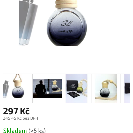
297 Kč
245,45 Kč bez DPH
Měrná
Skladem
(>5 ks)
cena: