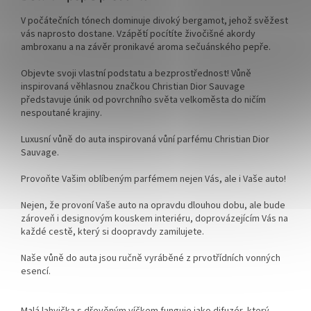
V počátečních tónech dominuje divoký bergamot, jehož svěžest
vás naprosto dostane. Vzápětí pocítíte živočišné akordy
ambroxanu a na závěr pronikavé aroma sečuánského pepře.
Objevte svoji vlastní podstatu a bezprostřednost! Vůně
inspirovaná věhlasnou značkou Christian Dior Sauvage
představuje únik od povrchního světa velkoměsta do ničím
nespoutané krajiny.
Luxusní vůně do auta inspirovaná vůní parfému Christian Dior
Sauvage.
Provoňte Vašim oblíbeným parfémem nejen Vás, ale i Vaše auto!
Nejen, že provoní Vaše auto na opravdu dlouhou dobu, ale bude
zároveň i designovým kouskem interiéru, doprovázejícím Vás na
každé cestě, který si doopravdy zamilujete.
Naše vůně do auta jsou ručně vyráběné z prvotřídních vonných
esencí.
Malá lahvička s dřevěným víčkem funguje jako difuzér, který