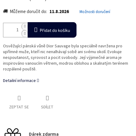
Můžeme doručit do:
11.8.2026
Možnosti doručení
Přidat do košíku
Osvěžující pánská vůně Dior Sauvage byla speciálně navržena pro
upřímné muže, kteří nic nenalhávají sobě ani svému okolí. Evokuje
nespoutanost, syrovost a pocit svobody. Její výjimečné aroma je
inspirováno vanoucím větrem, modrou oblohou a skalnatým terénem
rozpálené pouště.
Detailní informace
ZEPTAT SE
SDÍLET
Dárek zdarma