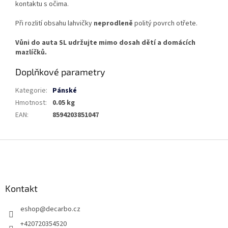
kontaktu s očima.
Při rozlití obsahu lahvičky
neprodleně
politý povrch otřete.
Vůni do auta SL udržujte mimo dosah dětí a domácích
mazlíčků.
Doplňkové parametry
Kategorie
:
Pánské
Hmotnost
:
0.05 kg
EAN
:
8594203851047
Z
á
p
a
Kontakt
t
í
eshop
@
decarbo.cz
+420720354520