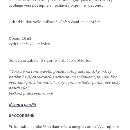
uvolňuje vůni postupně a nechává jí příjemně rozvonět.
Odteď budou Vaše oblíbené vůně s Vámi i na cestách!
Objem: 10 ml
Výdrž vůně: 2 - 3 měsíce
Dodáváno zabalené v černé krabičce s etiketou.
* Veškeré na tomto webu použité fotografie, obrázky, názvy
parfémů a jejich výrobců s ochrannými známkami jsou použity
výhradně pro informativní účely a pro nastínění parfémové linky
našich vůní.
Veškerá práva vyhrazena!
Návod k použití
UPOZORNĚNÍ:
Při kontaktu s pokožkou dané místo umyjte vodou. Vyvarujte se