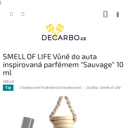
}
Přejít
NÁKUP
na
obsah
KOŠÍK
SMELL OF LIFE Vůně do auta
inspirovaná parfémem "Sauvage" 10
ml
SML16
Průměrné
1 hodnocení
Podrobnosti hodnocení
Značka:
Smell of Life
Tip
hodnocení
produktu
je
5,0
z
5
hvězdiček.