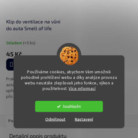
Klip do ventilace na vůni
do auta Smell of life
Skladem
(>5 ks)
45 Kč
Do košíku
Používáme cookies, abychom Vám umožnili
pohodlné prohlížení webu a díky analýze provozu
Praktický klip/držák na vůni do
webu neustále zlepšovali jeho funkce, výkon a
auta do ventilace pro ty, kteří
použitelnost.
Více informací
upřednostňují tento typ
přichycení před zavěšením.
Souhlasím
Odmítnout
Nastavení
Popis
Hodnocení (1)
Diskuze
Detailní popis produktu